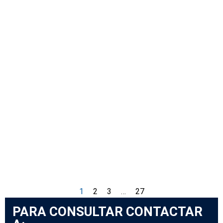
Cómo Estimar La Vida Útil De Un
Generador
Guías
1
2
3
…
27
PARA CONSULTAR CONTACTAR