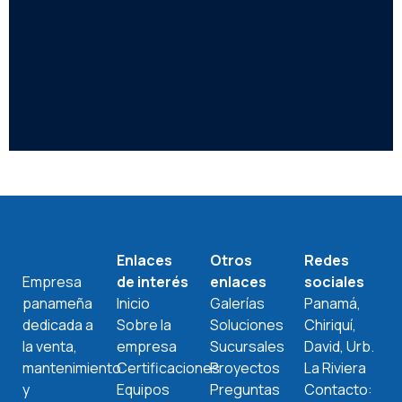
Enlaces
Otros
Redes
Empresa
de interés
enlaces
sociales
panameña
Inicio
Galerías
Panamá,
dedicada a
Sobre la
Soluciones
Chiriquí,
la venta,
empresa
Sucursales
David, Urb.
mantenimiento
Certificaciones
Proyectos
La Riviera
y
Equipos
Preguntas
Contacto: