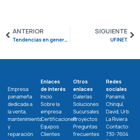
ANTERIOR
SIGUIENTE
Tendencias en generadores para 2026
UFINET
Enlaces
Otros
Redes
Empresa
de interés
enlaces
sociales
panameña
Inicio
Galerías
Panamá,
dedicada a
Sobre la
Soluciones
Chiriquí,
la venta,
empresa
Sucursales
David, Urb.
mantenimiento
Certificaciones
Proyectos
La Riviera
y
Equipos
Preguntas
Contacto:
reparación
Clientes
frecuentes
730-7604