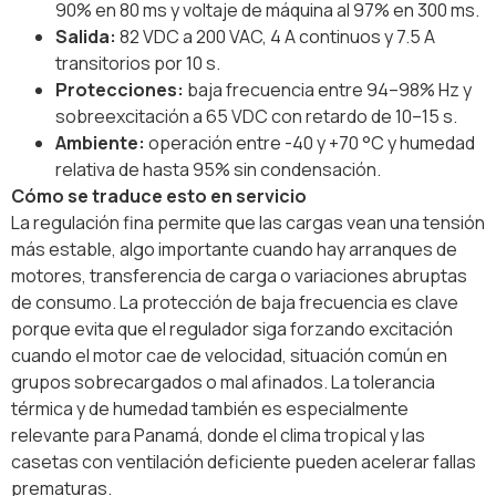
90% en 80 ms y voltaje de máquina al 97% en 300 ms.
Salida:
82 VDC a 200 VAC, 4 A continuos y 7.5 A
transitorios por 10 s.
Protecciones:
baja frecuencia entre 94–98% Hz y
sobreexcitación a 65 VDC con retardo de 10–15 s.
Ambiente:
operación entre -40 y +70 °C y humedad
relativa de hasta 95% sin condensación.
Cómo se traduce esto en servicio
La regulación fina permite que las cargas vean una tensión
más estable, algo importante cuando hay arranques de
motores, transferencia de carga o variaciones abruptas
de consumo. La protección de baja frecuencia es clave
porque evita que el regulador siga forzando excitación
cuando el motor cae de velocidad, situación común en
grupos sobrecargados o mal afinados. La tolerancia
térmica y de humedad también es especialmente
relevante para Panamá, donde el clima tropical y las
casetas con ventilación deficiente pueden acelerar fallas
prematuras.