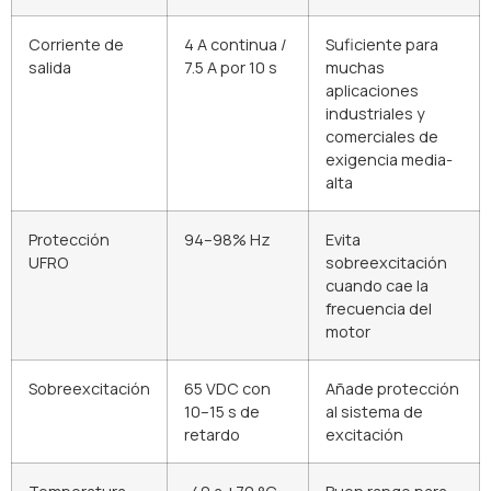
Corriente de
4 A continua /
Suficiente para
salida
7.5 A por 10 s
muchas
aplicaciones
industriales y
comerciales de
exigencia media-
alta
Protección
94–98% Hz
Evita
UFRO
sobreexcitación
cuando cae la
frecuencia del
motor
Sobreexcitación
65 VDC con
Añade protección
10–15 s de
al sistema de
retardo
excitación