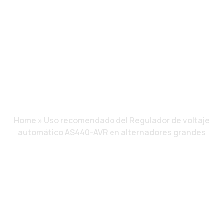
VOLTAJE
AUTOMÁTICO
AS440-AVR EN
ALTERNADORES
GRANDES
Home
»
Uso recomendado del Regulador de voltaje
automático AS440-AVR en alternadores grandes