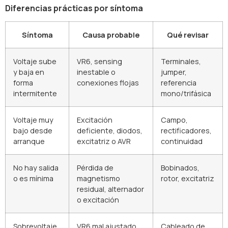
Diferencias prácticas por síntoma
Síntoma
Causa probable
Qué revisar
Voltaje sube
VR6, sensing
Terminales,
y baja en
inestable o
jumper,
forma
conexiones flojas
referencia
intermitente
mono/trifásica
Voltaje muy
Excitación
Campo,
bajo desde
deficiente, diodos,
rectificadores,
arranque
excitatriz o AVR
continuidad
No hay salida
Pérdida de
Bobinados,
o es mínima
magnetismo
rotor, excitatriz
residual, alternador
o excitación
Sobrevoltaje
VR6 mal ajustado,
Cableado de