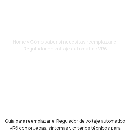
REGULADOR DE
VOLTAJE
AUTOMÁTICO VR6
Home
»
Cómo saber si necesitas reemplazar el
Regulador de voltaje automático VR6
Guía para reemplazar el Regulador de voltaje automático
VR6 con pruebas, síntomas y criterios técnicos para