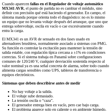
Cuando aparecen
fallas en el Regulador de voltaje automático
MX341 AVR
, el punto de partida no es cambiar el módulo, sino
definir con precisión qué está haciendo el generador. En campo, el
síntoma manda porque orienta todo el diagnóstico: no es lo mismo
un equipo que no levanta voltaje después del arranque, que uno que
entrega sobrevoltaje, oscila en vacío o cae excesivamente cuando
entra la carga.
El MX341 es un AVR de sensado en dos fases usado en
alternadores brushless, normalmente asociado a sistemas con PMG.
Su función es controlar la excitación para mantener la tensión de
salida estable, con regulación típica cercana a ±1% en condiciones
correctas. Si el sistema trabaja en Panamá sobre configuraciones
comunes de 120/240 V, cualquier desviación sostenida respecto al
valor nominal ya es una señal concreta de alarma, sobre todo cuando
alimenta cargas sensibles como UPS, tableros de transferencia o
equipos electrónicos.
Síntomas que deben describirse antes de medir
No hay voltaje a la salida.
El voltaje sube demasiado.
La tensión oscila o “caza”.
El generador entrega bien en vacío, pero cae bajo carga.
El problema aparece solo en caliente o en ambiente húmedo.