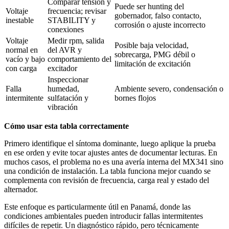
Comparar tensión y
Puede ser hunting del
Voltaje
frecuencia; revisar
gobernador, falso contacto,
inestable
STABILITY y
corrosión o ajuste incorrecto
conexiones
Voltaje
Medir rpm, salida
Posible baja velocidad,
normal en
del AVR y
sobrecarga, PMG débil o
vacío y bajo
comportamiento del
limitación de excitación
con carga
excitador
Inspeccionar
Falla
humedad,
Ambiente severo, condensación o
intermitente
sulfatación y
bornes flojos
vibración
Cómo usar esta tabla correctamente
Primero identifique el síntoma dominante, luego aplique la prueba
en ese orden y evite tocar ajustes antes de documentar lecturas. En
muchos casos, el problema no es una avería interna del MX341 sino
una condición de instalación. La tabla funciona mejor cuando se
complementa con revisión de frecuencia, carga real y estado del
alternador.
Este enfoque es particularmente útil en Panamá, donde las
condiciones ambientales pueden introducir fallas intermitentes
difíciles de repetir. Un diagnóstico rápido, pero técnicamente