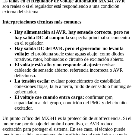
las
fallas en el Regulador de voltaje automático MX341 AVR
son reales o si el regulador está respondiendo a una condición
externa del sistema.
Interpretaciones técnicas más comunes
Hay alimentación al AVR, hay sensado correcto, pero no
hay salida DC al campo:
la sospecha principal se concentra
en el regulador.
Hay salida DC del AVR, pero el generador no levanta
voltaje:
el problema suele estar aguas abajo, como diodos
rotativos, rotor, bobinados o circuito de excitación abierto.
El voltaje está alto y no responde al ajuste:
revisar
cableado de sensado abierto, referencia incorrecta o AVR
defectuoso.
La tensión oscila:
evaluar potenciómetro de estabilidad,
conexiones flojas, falla a tierra, ruido de sensado o hunting del
gobernador.
El voltaje cae cuando entra carga:
confirmar rpm,
capacidad real del grupo, condición del PMG y del circuito
excitador.
Un punto crítico del MX341 es la protección de subfrecuencia. Si el
motor cae por debajo del umbral operativo, el AVR reduce
excitación para proteger el sistema. En ese caso, el técnico puede
medir una salida aparentemente insuficiente del regulador, cuando