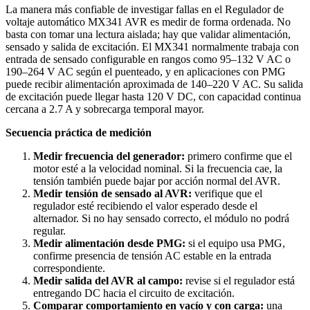
La manera más confiable de investigar fallas en el Regulador de
voltaje automático MX341 AVR es medir de forma ordenada. No
basta con tomar una lectura aislada; hay que validar alimentación,
sensado y salida de excitación. El MX341 normalmente trabaja con
entrada de sensado configurable en rangos como 95–132 V AC o
190–264 V AC según el puenteado, y en aplicaciones con PMG
puede recibir alimentación aproximada de 140–220 V AC. Su salida
de excitación puede llegar hasta 120 V DC, con capacidad continua
cercana a 2.7 A y sobrecarga temporal mayor.
Secuencia práctica de medición
Medir frecuencia del generador:
primero confirme que el
motor esté a la velocidad nominal. Si la frecuencia cae, la
tensión también puede bajar por acción normal del AVR.
Medir tensión de sensado al AVR:
verifique que el
regulador esté recibiendo el valor esperado desde el
alternador. Si no hay sensado correcto, el módulo no podrá
regular.
Medir alimentación desde PMG:
si el equipo usa PMG,
confirme presencia de tensión AC estable en la entrada
correspondiente.
Medir salida del AVR al campo:
revise si el regulador está
entregando DC hacia el circuito de excitación.
Comparar comportamiento en vacío y con carga:
una