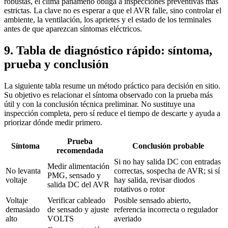
robustas, el clima panameño obliga a inspecciones preventivas más
estrictas. La clave no es esperar a que el AVR falle, sino controlar el
ambiente, la ventilación, los aprietes y el estado de los terminales
antes de que aparezcan síntomas eléctricos.
9. Tabla de diagnóstico rápido: síntoma,
prueba y conclusión
La siguiente tabla resume un método práctico para decisión en sitio.
Su objetivo es relacionar el síntoma observado con la prueba más
útil y con la conclusión técnica preliminar. No sustituye una
inspección completa, pero sí reduce el tiempo de descarte y ayuda a
priorizar dónde medir primero.
Prueba
Síntoma
Conclusión probable
recomendada
Si no hay salida DC con entradas
Medir alimentación
No levanta
correctas, sospecha de AVR; si sí
PMG, sensado y
voltaje
hay salida, revisar diodos
salida DC del AVR
rotativos o rotor
Voltaje
Verificar cableado
Posible sensado abierto,
demasiado
de sensado y ajuste
referencia incorrecta o regulador
alto
VOLTS
averiado