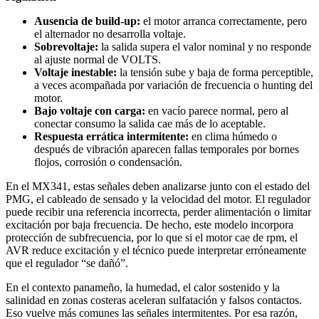
Ausencia de build-up:
el motor arranca correctamente, pero
el alternador no desarrolla voltaje.
Sobrevoltaje:
la salida supera el valor nominal y no responde
al ajuste normal de VOLTS.
Voltaje inestable:
la tensión sube y baja de forma perceptible,
a veces acompañada por variación de frecuencia o hunting del
motor.
Bajo voltaje con carga:
en vacío parece normal, pero al
conectar consumo la salida cae más de lo aceptable.
Respuesta errática intermitente:
en clima húmedo o
después de vibración aparecen fallas temporales por bornes
flojos, corrosión o condensación.
En el MX341, estas señales deben analizarse junto con el estado del
PMG, el cableado de sensado y la velocidad del motor. El regulador
puede recibir una referencia incorrecta, perder alimentación o limitar
excitación por baja frecuencia. De hecho, este modelo incorpora
protección de subfrecuencia, por lo que si el motor cae de rpm, el
AVR reduce excitación y el técnico puede interpretar erróneamente
que el regulador “se dañó”.
En el contexto panameño, la humedad, el calor sostenido y la
salinidad en zonas costeras aceleran sulfatación y falsos contactos.
Eso vuelve más comunes las señales intermitentes. Por esa razón,