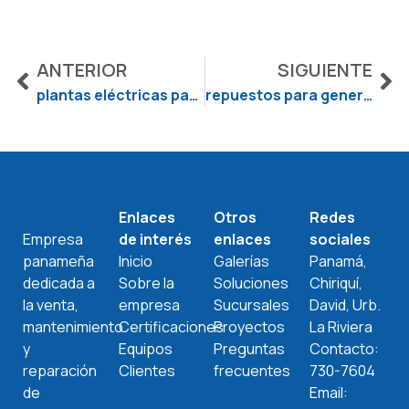
ANTERIOR
SIGUIENTE
plantas eléctricas panama
repuestos para generadores eléctricos
Enlaces
Otros
Redes
Empresa
de interés
enlaces
sociales
panameña
Inicio
Galerías
Panamá,
dedicada a
Sobre la
Soluciones
Chiriquí,
la venta,
empresa
Sucursales
David, Urb.
mantenimiento
Certificaciones
Proyectos
La Riviera
y
Equipos
Preguntas
Contacto:
reparación
Clientes
frecuentes
730-7604
de
Email: