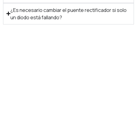
¿Es necesario cambiar el puente rectificador si solo
un diodo está fallando?
Su generador eléctrico
necesita mantenimiento?
Contáctenos