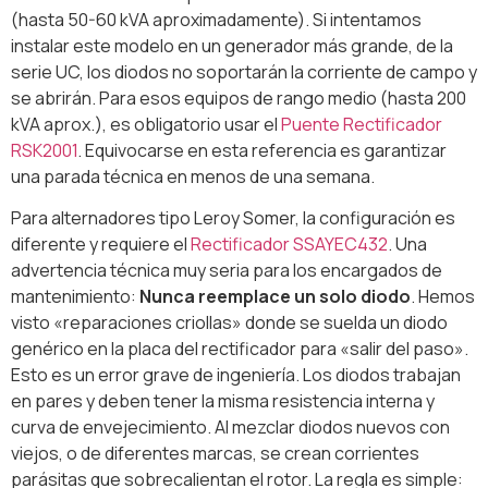
(hasta 50-60 kVA aproximadamente). Si intentamos
instalar este modelo en un generador más grande, de la
serie UC, los diodos no soportarán la corriente de campo y
se abrirán. Para esos equipos de rango medio (hasta 200
kVA aprox.), es obligatorio usar el
Puente Rectificador
RSK2001
. Equivocarse en esta referencia es garantizar
una parada técnica en menos de una semana.
Para alternadores tipo Leroy Somer, la configuración es
diferente y requiere el
Rectificador SSAYEC432
. Una
advertencia técnica muy seria para los encargados de
mantenimiento:
Nunca reemplace un solo diodo
. Hemos
visto «reparaciones criollas» donde se suelda un diodo
genérico en la placa del rectificador para «salir del paso».
Esto es un error grave de ingeniería. Los diodos trabajan
en pares y deben tener la misma resistencia interna y
curva de envejecimiento. Al mezclar diodos nuevos con
viejos, o de diferentes marcas, se crean corrientes
parásitas que sobrecalientan el rotor. La regla es simple: