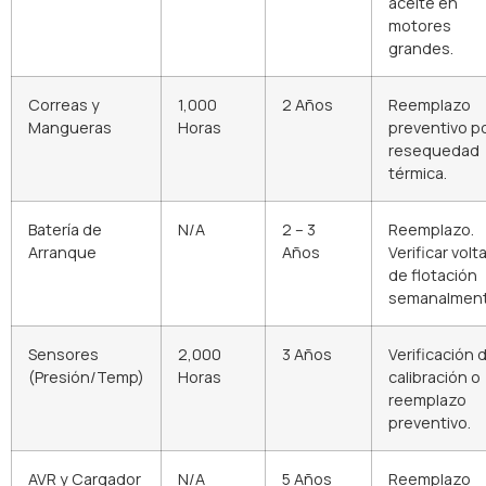
aceite en
motores
grandes.
Correas y
1,000
2 Años
Reemplazo
Mangueras
Horas
preventivo p
resequedad
térmica.
Batería de
N/A
2 – 3
Reemplazo.
Arranque
Años
Verificar volt
de flotación
semanalment
Sensores
2,000
3 Años
Verificación 
(Presión/Temp)
Horas
calibración o
reemplazo
preventivo.
AVR y Cargador
N/A
5 Años
Reemplazo