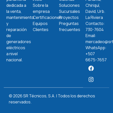
dedicada a
Sobre la
Soluciones
Chiriquí,
la venta,
empresa
Sucursales
David, Urb.
mantenimiento
Certificaciones
Proyectos
La Riviera
y
Equipos
Preguntas
Contacto:
reparación
Clientes
frecuentes
730-7604
de
Email:
generadores
mercadeo@srt
eléctricos
WhatsApp:
a nivel
+507
nacional.
6675-7657
© 2026 SR Técnicos, S.A. | Todos los derechos
reservados.