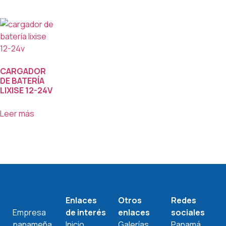
CARGADOR
DE BATERÍA
LIXISE 12-24V
Leer más
Enlaces
Otros
Redes
Empresa
de interés
enlaces
sociales
panameña
Inicio
Galerías
Panamá,