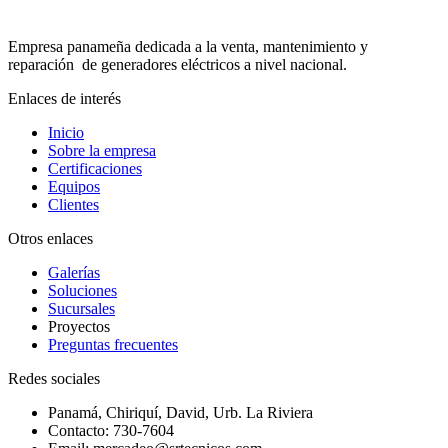
producto
tiene
Empresa panameña dedicada a la venta, mantenimiento y
múltiples
reparación de generadores eléctricos a nivel nacional.
variantes.
Las
Enlaces de interés
opciones
se
Inicio
pueden
Sobre la empresa
elegir
Certificaciones
en
Equipos
la
Clientes
página
de
Otros enlaces
producto
Galerías
Soluciones
Sucursales
Proyectos
Preguntas frecuentes
Redes sociales
Panamá, Chiriquí, David, Urb. La Riviera
Contacto: 730-7604