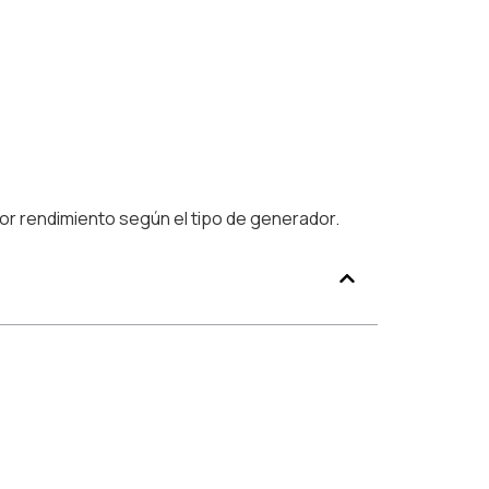
r rendimiento según el tipo de generador.