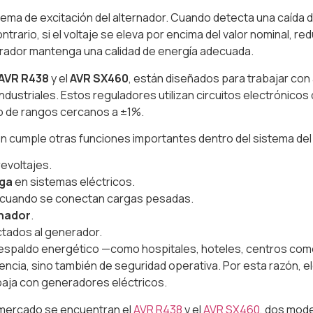
tema de excitación del alternador. Cuando detecta una caída de
trario, si el voltaje se eleva por encima del valor nominal, redu
erador mantenga una calidad de energía adecuada.
AVR R438
y el
AVR SX460
, están diseñados para trabajar con
dustriales. Estos reguladores utilizan circuitos electrónicos 
o de rangos cercanos a ±1%.
én cumple otras funciones importantes dentro del sistema de
evoltajes.
rga
en sistemas eléctricos.
cuando se conectan cargas pesadas.
rnador
.
tados al generador.
e respaldo energético —como hospitales, hoteles, centros co
iencia, sino también de seguridad operativa. Por esta razón, e
baja con generadores eléctricos.
l mercado se encuentran el
AVR R438
y el
AVR SX460
, dos mode