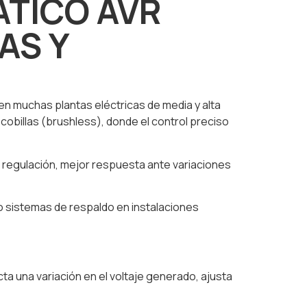
ÁTICO AVR
AS Y
 en muchas plantas eléctricas de media y alta
cobillas (brushless), donde el control preciso
 regulación, mejor respuesta ante variaciones
 sistemas de respaldo en instalaciones
ta una variación en el voltaje generado, ajusta