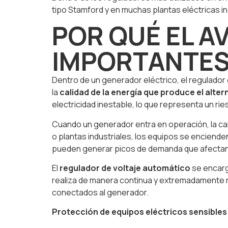
tipo Stamford y en muchas plantas eléctricas in
POR QUÉ EL A
IMPORTANTES
Dentro de un generador eléctrico, el regulador
la
calidad de la energía que produce el alte
electricidad inestable, lo que representa un r
Cuando un generador entra en operación, la car
o plantas industriales, los equipos se encien
pueden generar picos de demanda que afectan d
El
regulador de voltaje automático
se encarg
realiza de manera continua y extremadamente r
conectados al generador.
Protección de equipos eléctricos sensibles