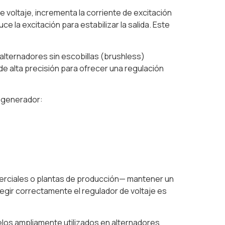
 voltaje, incrementa la corriente de excitación
ce la excitación para estabilizar la salida. Este
 alternadores sin escobillas (brushless)
de alta precisión para ofrecer una regulación
l generador:
merciales o plantas de producción— mantener un
legir correctamente el regulador de voltaje es
los ampliamente utilizados en alternadores