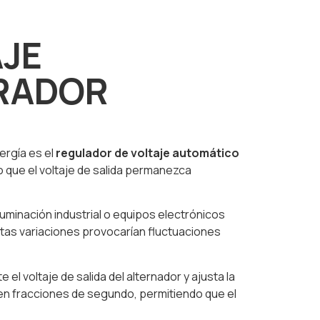
AJE
ERADOR
ergía es el
regulador de voltaje automático
o que el voltaje de salida permanezca
minación industrial o equipos electrónicos
tas variaciones provocarían fluctuaciones
el voltaje de salida del alternador y ajusta la
 en fracciones de segundo, permitiendo que el