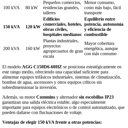
Pequeños comercios,
Menor consumo,
100 kVA
80 kW
residencias grandes,
costo más bajo, fácil
talleres
transporte
Edificios
Equilibrio entre
comerciales, hoteles,
potencia, autonomía
150 kVA
120 kW
obras civiles,
y eficiencia de
hospitales medianos
combustible
Plantas industriales,
Mayor cobertura
proyectos
200 kVA
160 kW
energética, aunque
agropecuarios de gran
con más consumo
escala
El modelo
AGG C150D6-60HZ
se posiciona estratégicamente en
este rango medio, ofreciendo una capacidad suficiente para
alimentar equipos trifásicos industriales, sistemas de climatización,
bombas de agua, ascensores y otros equipos críticos sin
sobredimensionar la inversión.
Además, su motor
Cummins
y alternador
sin escobillas IP23
garantizan una salida eléctrica estable, algo especialmente
importante para equipos electrónicos o de control automatizado, que
pueden dañarse con fluctuaciones de voltaje.
Ventajas de elegir 150 kVA frente a otras potencias: