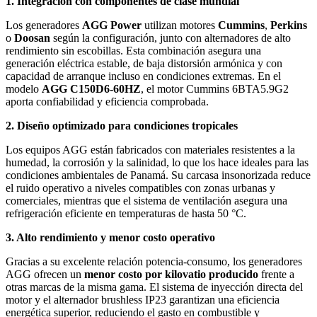
1. Integración con componentes de clase mundial
Los generadores
AGG Power
utilizan motores
Cummins
,
Perkins
o
Doosan
según la configuración, junto con alternadores de alto
rendimiento sin escobillas. Esta combinación asegura una
generación eléctrica estable, de baja distorsión armónica y con
capacidad de arranque incluso en condiciones extremas. En el
modelo
AGG C150D6-60HZ
, el motor Cummins 6BTA5.9G2
aporta confiabilidad y eficiencia comprobada.
2. Diseño optimizado para condiciones tropicales
Los equipos AGG están fabricados con materiales resistentes a la
humedad, la corrosión y la salinidad, lo que los hace ideales para las
condiciones ambientales de Panamá. Su carcasa insonorizada reduce
el ruido operativo a niveles compatibles con zonas urbanas y
comerciales, mientras que el sistema de ventilación asegura una
refrigeración eficiente en temperaturas de hasta 50 °C.
3. Alto rendimiento y menor costo operativo
Gracias a su excelente relación potencia-consumo, los generadores
AGG ofrecen un
menor costo por kilovatio producido
frente a
otras marcas de la misma gama. El sistema de inyección directa del
motor y el alternador brushless IP23 garantizan una eficiencia
energética superior, reduciendo el gasto en combustible y