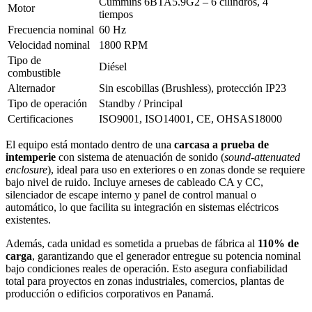
Cummins 6BTA5.9G2 – 6 cilindros, 4
Motor
tiempos
Frecuencia nominal
60 Hz
Velocidad nominal
1800 RPM
Tipo de
Diésel
combustible
Alternador
Sin escobillas (Brushless), protección IP23
Tipo de operación
Standby / Principal
Certificaciones
ISO9001, ISO14001, CE, OHSAS18000
El equipo está montado dentro de una
carcasa a prueba de
intemperie
con sistema de atenuación de sonido (
sound-attenuated
enclosure
), ideal para uso en exteriores o en zonas donde se requiere
bajo nivel de ruido. Incluye arneses de cableado CA y CC,
silenciador de escape interno y panel de control manual o
automático, lo que facilita su integración en sistemas eléctricos
existentes.
Además, cada unidad es sometida a pruebas de fábrica al
110% de
carga
, garantizando que el generador entregue su potencia nominal
bajo condiciones reales de operación. Esto asegura confiabilidad
total para proyectos en zonas industriales, comercios, plantas de
producción o edificios corporativos en Panamá.