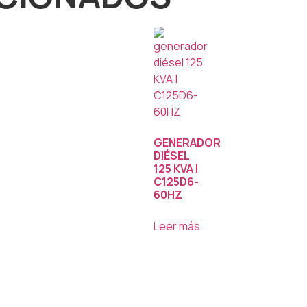
GENERADOR
DIÉSEL
125 KVA |
C125D6-
60HZ
Leer más