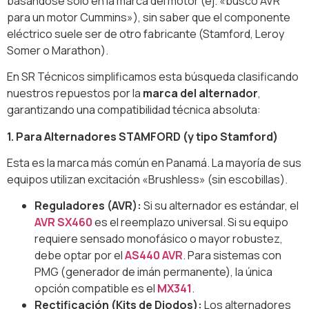
basándose solo en la marca del motor (ej. «busco AVR
para un motor Cummins»), sin saber que el componente
eléctrico suele ser de otro fabricante (Stamford, Leroy
Somer o Marathon).
En SR Técnicos simplificamos esta búsqueda clasificando
nuestros repuestos por la
marca del alternador
,
garantizando una compatibilidad técnica absoluta:
1. Para Alternadores STAMFORD (y tipo Stamford)
Esta es la marca más común en Panamá. La mayoría de sus
equipos utilizan excitación «Brushless» (sin escobillas).
Reguladores (AVR):
Si su alternador es estándar, el
AVR SX460
es el reemplazo universal. Si su equipo
requiere sensado monofásico o mayor robustez,
debe optar por el
AS440 AVR
. Para sistemas con
PMG (generador de imán permanente), la única
opción compatible es el
MX341
.
Rectificación (Kits de Diodos):
Los alternadores