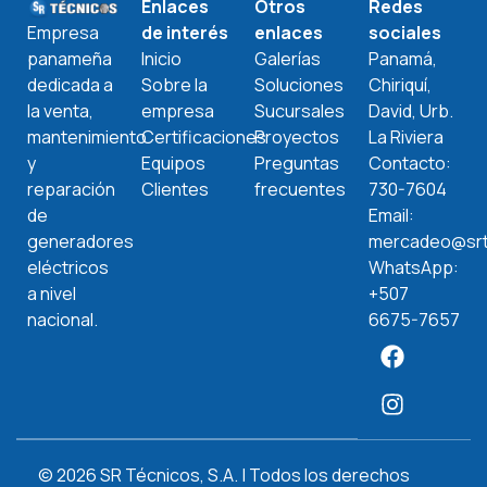
Enlaces
Otros
Redes
de interés
enlaces
sociales
Empresa
Inicio
Galerías
Panamá,
panameña
Sobre la
Soluciones
Chiriquí,
dedicada a
empresa
Sucursales
David, Urb.
la venta,
Certificaciones
Proyectos
La Riviera
mantenimiento
Equipos
Preguntas
Contacto:
y
Clientes
frecuentes
730-7604
reparación
Email:
de
mercadeo@srt
generadores
WhatsApp:
eléctricos
+507
a nivel
6675-7657
nacional.
© 2026 SR Técnicos, S.A. | Todos los derechos