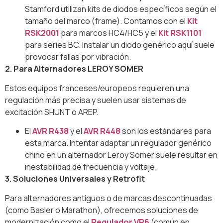
Stamford utilizan kits de diodos específicos según el
tamaño del marco (frame). Contamos con el
Kit
RSK2001
para marcos HC4/HC5 y el
Kit RSK1101
para series BC. Instalar un diodo genérico aquí suele
provocar fallas por vibración.
2. Para Alternadores LEROY SOMER
Estos equipos franceses/europeos requieren una
regulación más precisa y suelen usar sistemas de
excitación SHUNT o AREP.
El
AVR R438
y el
AVR R448
son los estándares para
esta marca. Intentar adaptar un regulador genérico
chino en un alternador Leroy Somer suele resultar en
inestabilidad de frecuencia y voltaje.
3. Soluciones Universales y Retrofit
Para alternadores antiguos o de marcas descontinuadas
(como Basler o Marathon), ofrecemos soluciones de
modernización como el
Regulador VR6
(común en