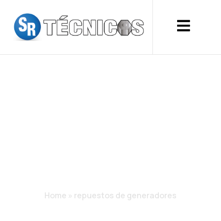
REPUESTOS DE
GENERADORES
Home
»
repuestos de generadores