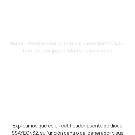
FUNCIÓN,
COMPATIBILIDAD Y
APLICACIONES
Home
»
Rectificador puente de diodo SSAYEC432:
función, compatibilidad y aplicaciones
Explicamos qué es el rectificador puente de diodo
SSAYEC432, su función dentro del generador y sus