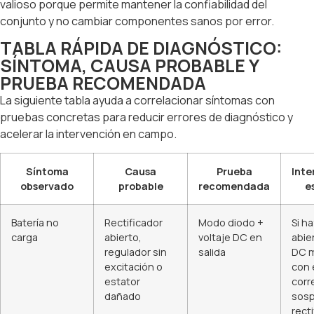
valioso porque permite mantener la confiabilidad del
conjunto y no cambiar componentes sanos por error.
TABLA RÁPIDA DE DIAGNÓSTICO:
SÍNTOMA, CAUSA PROBABLE Y
PRUEBA RECOMENDADA
La siguiente tabla ayuda a correlacionar síntomas con
pruebas concretas para reducir errores de diagnóstico y
acelerar la intervención en campo.
Síntoma
Causa
Prueba
Inte
observado
probable
recomendada
e
Batería no
Rectificador
Modo diodo +
Si h
carga
abierto,
voltaje DC en
abie
regulador sin
salida
DC m
excitación o
con 
estator
corr
dañado
sosp
rect