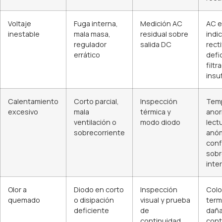
Voltaje
Fuga interna,
Medición AC
AC e
inestable
mala masa,
residual sobre
indi
regulador
salida DC
rect
errático
defi
filtr
insu
Calentamiento
Corto parcial,
Inspección
Tem
excesivo
mala
térmica y
anor
ventilación o
modo diodo
lect
sobrecorriente
anó
conf
sobr
inte
Olor a
Diodo en corto
Inspección
Colo
quemado
o disipación
visual y prueba
term
deficiente
de
daña
continuidad
cont