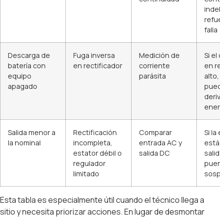
inde
refu
falla
Descarga de
Fuga inversa
Medición de
Si e
batería con
en rectificador
corriente
en r
equipo
parásita
alto
apagado
pued
deri
ener
Salida menor a
Rectificación
Comparar
Si la
la nominal
incompleta,
entrada AC y
está 
estator débil o
salida DC
salid
regulador
puen
limitado
sos
Esta tabla es especialmente útil cuando el técnico llega a
sitio y necesita priorizar acciones. En lugar de desmontar