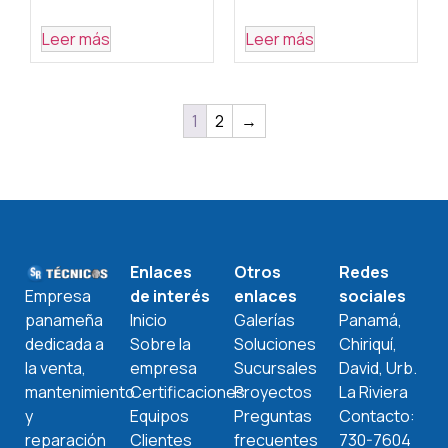
Leer más
Leer más
1
2
→
Enlaces
Otros
Redes
de interés
enlaces
sociales
Empresa
Inicio
Galerías
Panamá,
panameña
Sobre la
Soluciones
Chiriquí,
dedicada a
empresa
Sucursales
David, Urb.
la venta,
Certificaciones
Proyectos
La Riviera
mantenimiento
Equipos
Preguntas
Contacto:
y
Clientes
frecuentes
730-7604
reparación