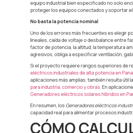
equipo industrial bien especificado no solo en
proteger los equipos conectados y soportar el 
No basta la potencia nominal
Uno de los errores más frecuentes es elegir po
lineales, caída de voltaje o desbalance entre fa
factor de potencia, la altitud, la temperatura 
agresivos, obliga a especificar ventilación, ga
Si el proyecto requiere rangos superiores de r
eléctricos industriales de alta potencia en Pan
aplicaciones más amplias, también resulta útil l
para industria, comercio y obras
. En aplicacio
Generadores eléctricos solares híbridos en Pan
En resumen, los
Generadores eléctricos industri
capacidad real para alimentar procesos indust
CÓMO CALCUL