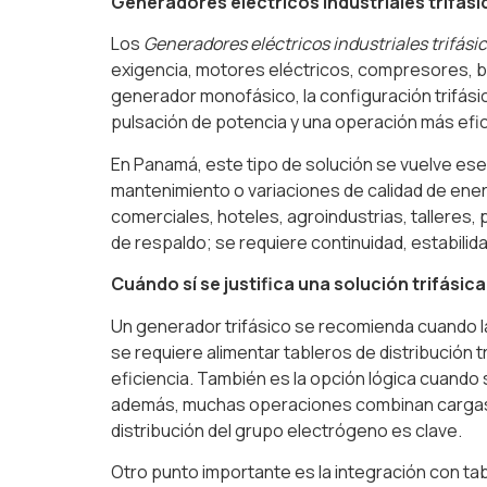
Generadores eléctricos industriales trifásic
Los
Generadores eléctricos industriales trifási
exigencia, motores eléctricos, compresores, b
generador monofásico, la configuración trifási
pulsación de potencia y una operación más efic
En Panamá, este tipo de solución se vuelve ese
mantenimiento o variaciones de calidad de energ
comerciales, hoteles, agroindustrias, talleres
de respaldo; se requiere continuidad, estabilida
Cuándo sí se justifica una solución trifásica
Un generador trifásico se recomienda cuando la
se requiere alimentar tableros de distribución 
eficiencia. También es la opción lógica cuando
además, muchas operaciones combinan cargas pri
distribución del grupo electrógeno es clave.
Otro punto importante es la integración con ta