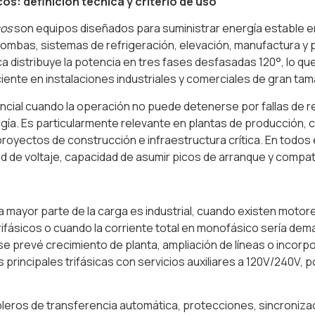
os: definición técnica y criterio de uso
cos
son equipos diseñados para suministrar energía estable 
ombas, sistemas de refrigeración, elevación, manufactura y 
ca distribuye la potencia en tres fases desfasadas 120°, lo q
iente en instalaciones industriales y comerciales de gran ta
ncial cuando la operación no puede detenerse por fallas de re
ía. Es particularmente relevante en plantas de producción, ce
, proyectos de construcción e infraestructura crítica. En tod
d de voltaje, capacidad de asumir picos de arranque y compatib
 mayor parte de la carga es industrial, cuando existen motor
trifásicos o cuando la corriente total en monofásico sería de
 se prevé crecimiento de planta, ampliación de líneas o inco
ncipales trifásicas con servicios auxiliares a 120V/240V, por
bleros de transferencia automática, protecciones, sincroniz