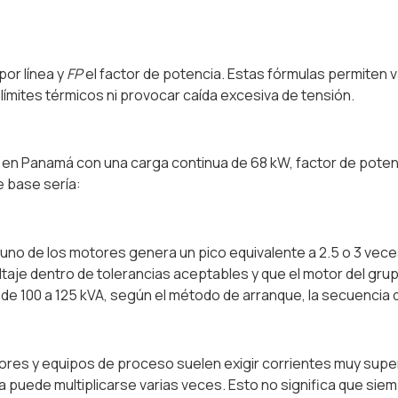
por línea y
FP
el factor de potencia. Estas fórmulas permiten va
 límites térmicos ni provocar caída excesiva de tensión.
a en Panamá con una carga continua de 68 kW, factor de pote
e base sería:
 uno de los motores genera un pico equivalente a 2.5 o 3 vece
ltaje dentro de tolerancias aceptables y que el motor del gru
 de 100 a 125 kVA, según el método de arranque, la secuencia 
s y equipos de proceso suelen exigir corrientes muy superio
ea puede multiplicarse varias veces. Esto no significa que 