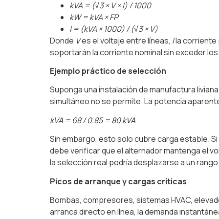
kVA = (√3 × V × I) / 1000
kW = kVA × FP
I = (kVA × 1000) / (√3 × V)
Donde
V
es el voltaje entre líneas,
I
la corriente 
soportarán la corriente nominal sin exceder los
Ejemplo práctico de selección
Suponga una instalación de manufactura livian
simultáneo no se permite. La potencia aparent
kVA = 68 / 0.85 = 80 kVA
Sin embargo, esto solo cubre carga estable. Si
debe verificar que el alternador mantenga el vo
la selección real podría desplazarse a un rango
Picos de arranque y cargas críticas
Bombas, compresores, sistemas HVAC, elevadore
arranca directo en línea, la demanda instantán