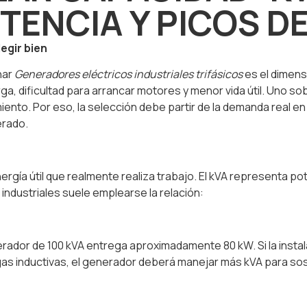
TENCIA Y PICOS 
egir bien
nar
Generadores eléctricos industriales trifásicos
es el dimen
arga, dificultad para arrancar motores y menor vida útil. Uno
nto. Por eso, la selección debe partir de la demanda real en kW
erado.
nergía útil que realmente realiza trabajo. El kVA representa po
ndustriales suele emplearse la relación:
erador de 100 kVA entrega aproximadamente 80 kW. Si la instala
s inductivas, el generador deberá manejar más kVA para sost