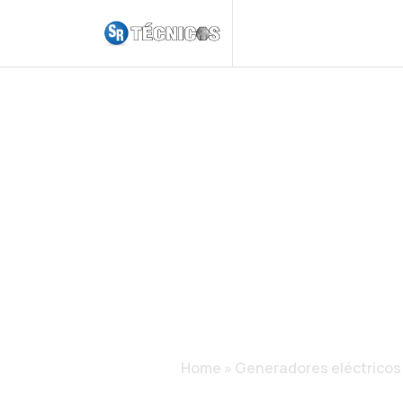
GENERADOR
TRIFÁSICOS
ELEGIR CA
Home
»
Generadores eléctricos i