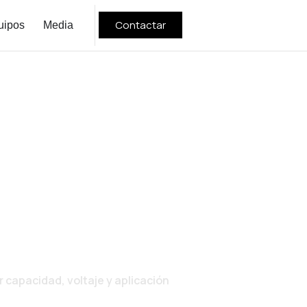
Contactar
uipos
Media
DUSTRIALES
ÉCNICA PARA
APLICACIÓN
 capacidad, voltaje y aplicación