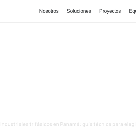
Nosotros
Soluciones
Proyectos
Eq
ES ELÉCTRICOS IN
 EN PANAMÁ: GUÍA T
PACIDAD, VOLTAJE Y 
ndustriales trifásicos en Panamá: guía técnica para elegir