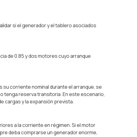
lidar si el generador y el tablero asociados
ncia de 0.85 y dos motores cuyo arranque
s su corriente nominal durante el arranque, se
po tenga reserva transitoria. En este escenario,
de cargas y la expansión prevista.
res a la corriente en régimen. Si el motor
siempre deba comprarse un generador enorme,