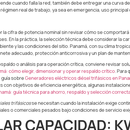
ciende cuando falla la red; también debe entregar una curva
régimen real de trabajo, ya sea en emergencia, uso principal
r la cifra de potencia nominal sin revisar cómo se comportar
ses. En la práctica, la selección técnica debe considerar la ca
ambiente y las condiciones del sitio. Panamá, con su clima tro
binete adecuado, protección anticorrosiva y un plan de manten
espaldo o análisis para operación crítica, conviene revisar s
amá: cómo elegir, dimensionar y operar respaldo crítico
. Para
a guía sobre
Generadores eléctricos diésel trifásicos en Pan
nes con objetivos de eficiencia energética, algunas instalaci
amá: guía técnica para ahorro, respaldo y selección correct
ales trifásicos
se necesitan cuando la instalación exige conti
riales o comerciales pesados bajo condiciones de servicio e
AR CAPACIDAD: KW