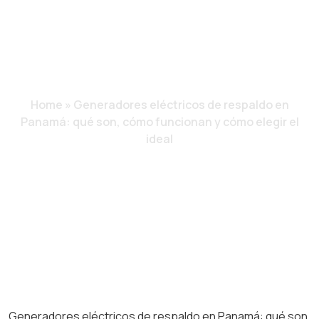
CÓMO FUNCIONAN
Y CÓMO ELEGIR EL
IDEAL
Home
»
Generadores eléctricos de respaldo en
Panamá: qué son, cómo funcionan y cómo elegir el
ideal
Generadores eléctricos de respaldo en Panamá: qué son,