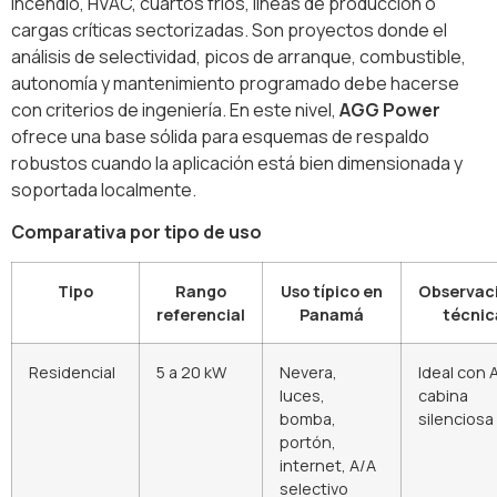
incendio, HVAC, cuartos fríos, líneas de producción o
cargas críticas sectorizadas. Son proyectos donde el
análisis de selectividad, picos de arranque, combustible,
autonomía y mantenimiento programado debe hacerse
con criterios de ingeniería. En este nivel,
AGG Power
ofrece una base sólida para esquemas de respaldo
robustos cuando la aplicación está bien dimensionada y
soportada localmente.
Comparativa por tipo de uso
Tipo
Rango
Uso típico en
Observac
referencial
Panamá
técnic
Residencial
5 a 20 kW
Nevera,
Ideal con 
luces,
cabina
bomba,
silenciosa
portón,
internet, A/A
selectivo