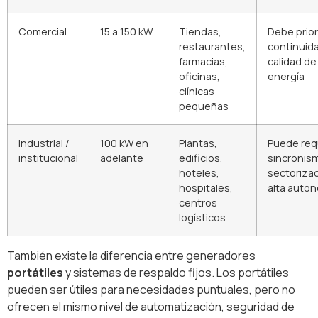
Comercial
15 a 150 kW
Tiendas,
Debe prior
restaurantes,
continuid
farmacias,
calidad de
oficinas,
energía
clínicas
pequeñas
Industrial /
100 kW en
Plantas,
Puede req
institucional
adelante
edificios,
sincronis
hoteles,
sectorizac
hospitales,
alta auto
centros
logísticos
También existe la diferencia entre generadores
portátiles
y sistemas de respaldo fijos. Los portátiles
pueden ser útiles para necesidades puntuales, pero no
ofrecen el mismo nivel de automatización, seguridad de