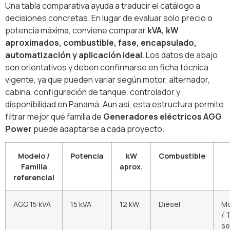
Una tabla comparativa ayuda a traducir el catálogo a
decisiones concretas. En lugar de evaluar solo precio o
potencia máxima, conviene comparar
kVA, kW
aproximados, combustible, fase, encapsulado,
automatización y aplicación ideal
. Los datos de abajo
son orientativos y deben confirmarse en ficha técnica
vigente, ya que pueden variar según motor, alternador,
cabina, configuración de tanque, controlador y
disponibilidad en Panamá. Aun así, esta estructura permite
filtrar mejor qué familia de
Generadores eléctricos AGG
Power
puede adaptarse a cada proyecto.
Modelo /
Potencia
kW
Combustible
Familia
aprox.
referencial
AGG 15 kVA
15 kVA
12 kW
Diésel
Mo
/ 
s