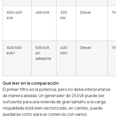
AGG 400
400 kVA
320
Diésel
Tr
kVA
kW
AGG 500
500 kVA
400
Diésel
Tr
kVA+
en
kW+
adelante
Qué leer en la comparación
El primer filtro es la potencia, pero no debe interpretarse
de manera aislada. Un generador de 25 kVA puede ser
suficiente para una vivienda de gran tamaño si la carga
respaldada está bien sectorizada; en cambio, puede
quedarse corto para un comercio con varios