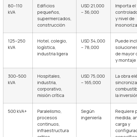
80–110
Edificios
USD 21,000
Importa el
kVA
pequeños,
– 36,000
controlad
supermercados,
y nivel de
construcción
insonoriz
125–250
Hotel, colegio,
USD 34,000
Puede incl
kVA
logística,
– 78,000
solucione
industria ligera
de mayor 
y montaje
300–500
Hospitales,
USD 75,000
La obra elé
kVA
industria,
– 165,000
sincroniza
corporativo,
combustib
misión crítica
la inversió
500 kVA+
Paralelismo,
Según
Requiere 
procesos
ingeniería
medida, an
continuos,
carga y
infraestructura
configura
crítica
específica