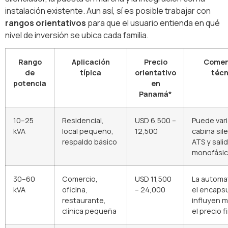
instalación existente. Aun así, sí es posible trabajar con
rangos orientativos
para que el usuario entienda en qué
nivel de inversión se ubica cada familia.
Rango
Aplicación
Precio
Comen
de
típica
orientativo
técn
potencia
en
Panamá*
10–25
Residencial,
USD 6,500 –
Puede vari
kVA
local pequeño,
12,500
cabina sil
respaldo básico
ATS y sali
monofásica
30–60
Comercio,
USD 11,500
La automa
kVA
oficina,
– 24,000
el encaps
restaurante,
influyen 
clínica pequeña
el precio f