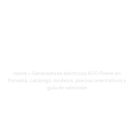
CATÁLOGO,
MODELOS, PRECIOS
ORIENTATIVOS Y
GUÍA DE
SELECCIÓN
Home
»
Generadores eléctricos AGG Power en
Panamá: catálogo, modelos, precios orientativos y
guía de selección