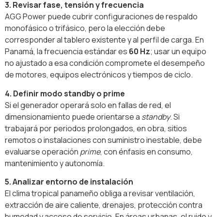
3. Revisar fase, tensión y frecuencia
AGG Power puede cubrir configuraciones de respaldo
monofásico o trifásico, pero la elección debe
corresponder al tablero existente y al perfil de carga. En
Panamá, la frecuencia estándar es
60 Hz
; usar un equipo
no ajustado a esa condición compromete el desempeño
de motores, equipos electrónicos y tiempos de ciclo.
4. Definir modo standby o prime
Si el generador operará solo en fallas de red, el
dimensionamiento puede orientarse a
standby
. Si
trabajará por periodos prolongados, en obra, sitios
remotos o instalaciones con suministro inestable, debe
evaluarse operación
prime
, con énfasis en consumo,
mantenimiento y autonomía.
5. Analizar entorno de instalación
El clima tropical panameño obliga a revisar ventilación,
extracción de aire caliente, drenajes, protección contra
humedad y acceso de servicio. En áreas urbanas, el ruido y