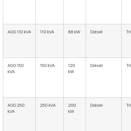
AGG 110 kVA
110 kVA
88 kW
Diésel
Tr
AGG 150
150 kVA
120
Diésel
Tr
kVA
kW
AGG 250
250 kVA
200
Diésel
Tr
kVA
kW