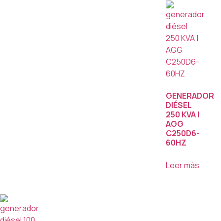
GENERADOR
DIÉSEL
250 KVA |
AGG
C250D6-
60HZ
Leer más