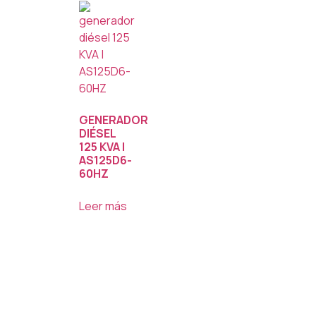
GENERADOR
DIÉSEL
125 KVA |
AS125D6-
60HZ
Leer más