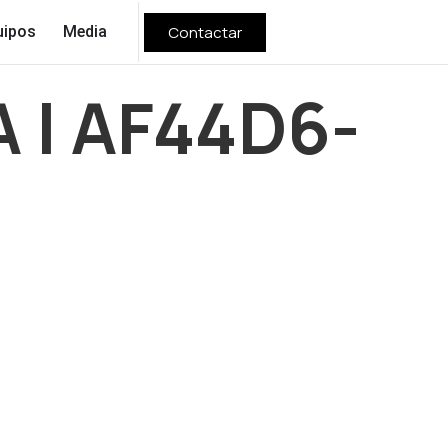
Contactar
uipos
Media
 | AF44D6-