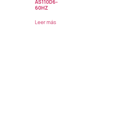
AS110D6-
60HZ
Leer más