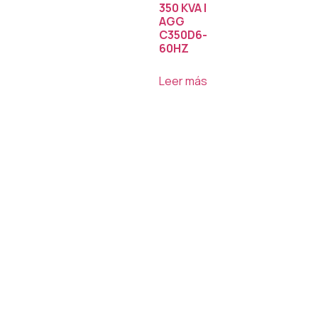
350 KVA |
AGG
C350D6-
60HZ
Leer más