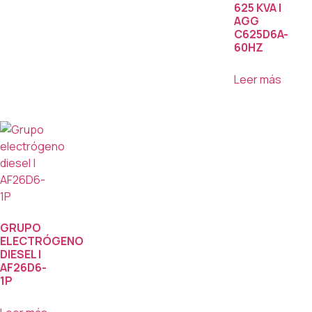
625 KVA |
AGG
C625D6A-
60HZ
Leer más
GRUPO
ELECTRÓGENO
DIESEL |
AF26D6-
1P