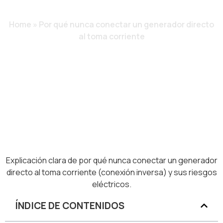
CORRIENTE
Home
»
Por qué nunca conectar un generador directo
al toma corriente
Explicación clara de por qué nunca conectar un generador
directo al toma corriente (conexión inversa) y sus riesgos
eléctricos.
ÍNDICE DE CONTENIDOS