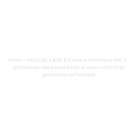
CLAVE PARA ELEGIR
EL MEJOR CONTROL
DE GENERADOR EN
PANAMÁ
Home
»
InteliLite 4 AMF 8 frente a InteliNano AMF 5:
diferencias clave para elegir el mejor control de
generador en Panamá