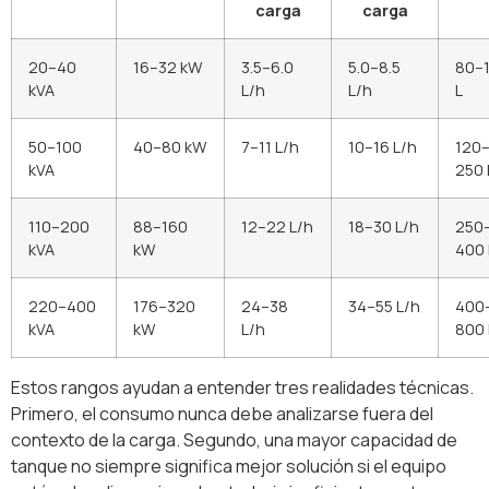
carga
carga
20–40
16–32 kW
3.5–6.0
5.0–8.5
80–
kVA
L/h
L/h
L
50–100
40–80 kW
7–11 L/h
10–16 L/h
120
kVA
250 
110–200
88–160
12–22 L/h
18–30 L/h
250
kVA
kW
400 
220–400
176–320
24–38
34–55 L/h
400
kVA
kW
L/h
800 
Estos rangos ayudan a entender tres realidades técnicas.
Primero, el consumo nunca debe analizarse fuera del
contexto de la carga. Segundo, una mayor capacidad de
tanque no siempre significa mejor solución si el equipo