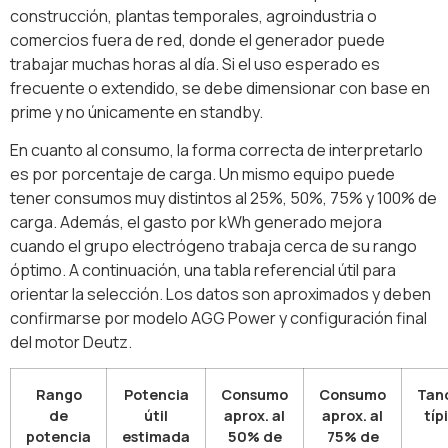
construcción, plantas temporales, agroindustria o
comercios fuera de red, donde el generador puede
trabajar muchas horas al día. Si el uso esperado es
frecuente o extendido, se debe dimensionar con base en
prime y no únicamente en standby.
En cuanto al consumo, la forma correcta de interpretarlo
es por porcentaje de carga. Un mismo equipo puede
tener consumos muy distintos al 25%, 50%, 75% y 100% de
carga. Además, el gasto por kWh generado mejora
cuando el grupo electrógeno trabaja cerca de su rango
óptimo. A continuación, una tabla referencial útil para
orientar la selección. Los datos son aproximados y deben
confirmarse por modelo AGG Power y configuración final
del motor Deutz.
Rango
Potencia
Consumo
Consumo
Tan
de
útil
aprox. al
aprox. al
típ
potencia
estimada
50% de
75% de