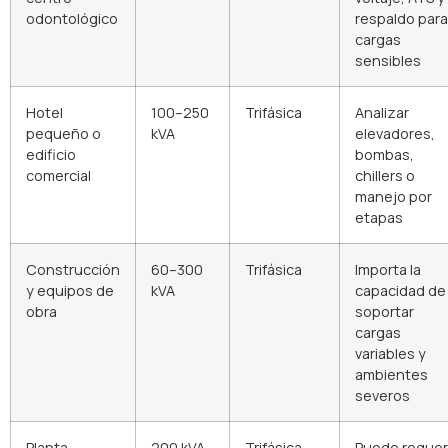
odontológico
respaldo para
cargas
sensibles
Hotel
100–250
Trifásica
Analizar
pequeño o
kVA
elevadores,
edificio
bombas,
comercial
chillers o
manejo por
etapas
Construcción
60–300
Trifásica
Importa la
y equipos de
kVA
capacidad de
obra
soportar
cargas
variables y
ambientes
severos
Planta
200 kVA
Trifásica
Puede requer