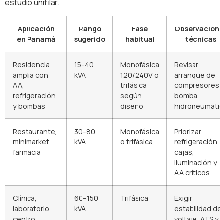
estudio unifilar.
Aplicación
Rango
Fase
Observacion
en Panamá
sugerido
habitual
técnicas
Residencia
15–40
Monofásica
Revisar
amplia con
kVA
120/240V o
arranque de
AA,
trifásica
compresores
refrigeración
según
bomba
y bombas
diseño
hidroneumáti
Restaurante,
30–80
Monofásica
Priorizar
minimarket,
kVA
o trifásica
refrigeración,
farmacia
cajas,
iluminación y
AA críticos
Clínica,
60–150
Trifásica
Exigir
laboratorio,
kVA
estabilidad d
centro
voltaje, ATS y