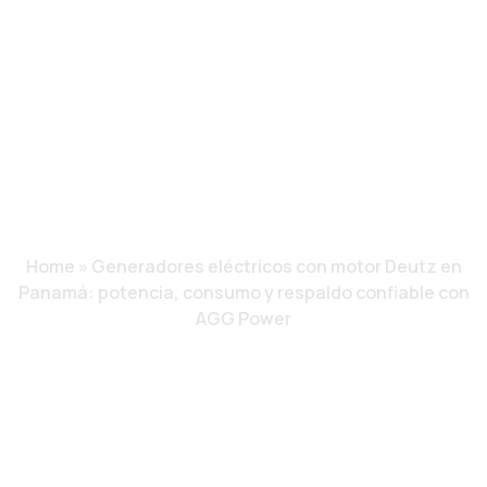
POTENCIA,
CONSUMO Y
RESPALDO
CONFIABLE CON
AGG POWER
Home
»
Generadores eléctricos con motor Deutz en
Panamá: potencia, consumo y respaldo confiable con
AGG Power