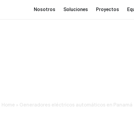
Nosotros
Soluciones
Proyectos
Eq
S ELÉCTRICOS AUT
PANAMÁ
Home
»
Generadores eléctricos automáticos en Panamá