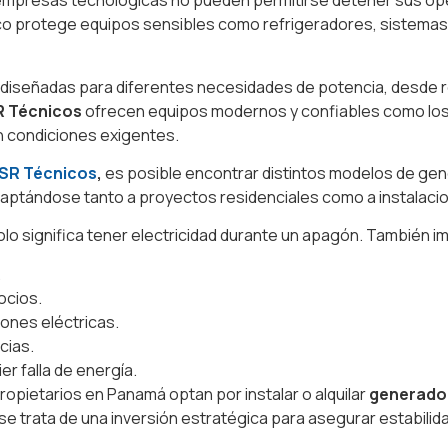
empresas tecnológicas no pueden permitirse detener sus oper
o protege equipos sensibles como refrigeradores, sistemas 
diseñadas para diferentes necesidades de potencia, desde r
R Técnicos
ofrecen equipos modernos y confiables como l
en condiciones exigentes.
e SR Técnicos
,
es posible encontrar distintos modelos de ge
aptándose tanto a proyectos residenciales como a instalacio
o significa tener electricidad durante un apagón. También im
.
ocios.
ones eléctricas.
cias.
 falla de energía.
opietarios en Panamá optan por instalar o alquilar
generador
se trata de una inversión estratégica para asegurar estabilida