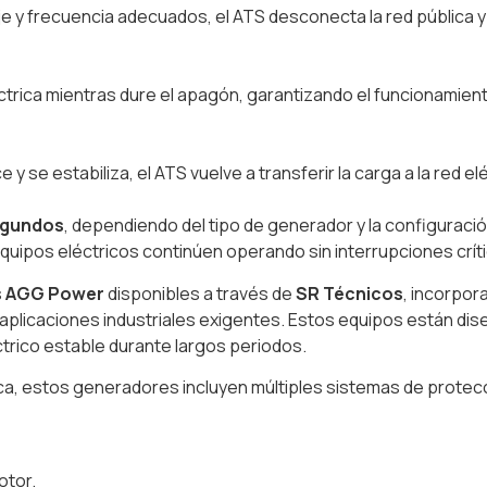
e y frecuencia adecuados, el ATS desconecta la red pública y c
ctrica mientras dure el apagón, garantizando el funcionamient
y se estabiliza, el ATS vuelve a transferir la carga a la red e
segundos
, dependiendo del tipo de generador y la configuració
quipos eléctricos continúen operando sin interrupciones crít
s
AGG Power
disponibles a través de
SR Técnicos
, incorpor
 aplicaciones industriales exigentes. Estos equipos están d
trico estable durante largos periodos.
a, estos generadores incluyen múltiples sistemas de protec
otor.