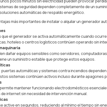
 unos pocos minutos sin electricidad pueden provocar pérdidas
 sistemas de seguridad dependen completamente de un suminis
soluciones automáticas de respaldo energético.
ntajas más importantes de instalar o alquilar un generador au
nes
 que el generador se activa automáticamente cuando ocurre u
as, hoteles o centros logísticos continúen operando sin int
 maquinaria
den dañar equipos sensibles como servidores, computadoras,
iene un suministro estable que protege estos equipos.
íticas
 puertas automáticas y sistemas contra incendios dependen 
stos sistemas continúen activos incluso durante apagones 
s
o permite mantener funcionando electrodomésticos esencial
s de internet sin necesidad de intervención manual.
ricas
e active en segundos, reduciendo al mínimo el tiempo sin ener