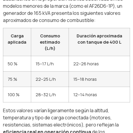
modelos menores de la marca (como el AF26D6-1P), un
generador de 165 kVA presenta los siguientes valores
aproximados de consumo de combustible:
Carga
Consumo
Duración aproximada
aplicada
estimado
con tanque de 400 L
(L/h)
50 %
15–17 L/h
22–26 horas
75 %
22–25 L/h
15–18 horas
100 %
28–32 L/h
12–14 horas
Estos valores varían ligeramente según la altitud,
temperatura y tipo de carga conectada (motores,
resistencias, sistemas electrónicos), pero reflejan la
eficiencia real en operación continua
de los