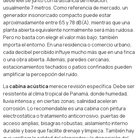
debe leerse junto con la distancia de medición,
usualmente 7 metros. Como referencia de mercado, un
generador insonorizado compacto puede estar
aproximadamente entre 65 y 78 dB(A), mientras que una
planta abierta equivalente normalmente será más ruidosa.
Pero no basta con elegir el valor más bajo; también
importa el entorno. En una residencia o comercio urbano,
cada decibel percibido influye mucho más que en una finca
o una obra abierta. Además, paredes cercanas,
estacionamientos techados o patios confinados pueden
amplificar la percepción del ruido.
La
cabina acústica
merece revisión específica. Debe ser
resistente al clima tropical de Panamá, donde humedad,
lluvia intensa y, en ciertas zonas, salinidad aceleran
corrosión. Lo recomendable es una cabina con pintura
electrostática o tratamiento anticorrosivo, puertas de
acceso amplias, bisagras robustas, aislamiento interno
durable y base que facilite drenaje y limpieza. También hay
que verificar la calidad del silenciador y la disposición del