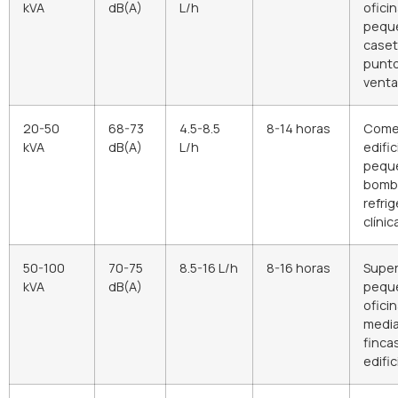
kVA
dB(A)
L/h
ofici
pequ
caset
punt
venta
20-50
68-73
4.5-8.5
8-14 horas
Comer
kVA
dB(A)
L/h
edific
pequ
bomb
refrig
clíni
50-100
70-75
8.5-16 L/h
8-16 horas
Supe
kVA
dB(A)
pequ
ofici
media
finca
edific