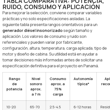
TABLA COMPARATIVA: POTENCIA,
RUIDO, CONSUMO Y APLICACIÓN
Para mejorar la selección, conviene comparar variables
prácticas y no solo especificaciones aisladas. La
siguiente tabla presenta rangos orientativos para un
generador diésel insonorizado
según tamaño y
aplicación. Los valores de consumo y ruido son
referenciales y pueden variar por fabricante,
configuración, altura, temperatura, carga aplicada, tipo de
motor y diseño de cabina. Su utilidad está en ayudar a
tomar decisiones más informadas antes de solicitar una
especificación definitiva para el proyecto en Panamá.
Rango
Nivel
Consumo
Autonomía
Apl
de
sonoro
aprox. a
típica*
rec
potencia
aprox.
75%
a 7 m
carga
10-20
65-70
2.5-4.5
6-12 horas
Resid