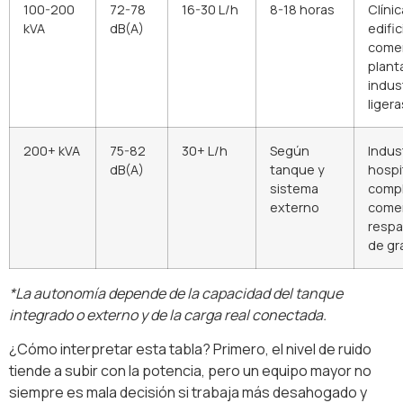
100-200
72-78
16-30 L/h
8-18 horas
Clínic
kVA
dB(A)
edific
comer
plant
indus
liger
200+ kVA
75-82
30+ L/h
Según
Indus
dB(A)
tanque y
hospi
sistema
comp
externo
comer
respa
de gr
*La autonomía depende de la capacidad del tanque
integrado o externo y de la carga real conectada.
¿Cómo interpretar esta tabla? Primero, el nivel de ruido
tiende a subir con la potencia, pero un equipo mayor no
siempre es mala decisión si trabaja más desahogado y