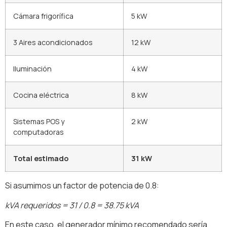
Cámara frigorífica
5 kW
3 Aires acondicionados
12 kW
Iluminación
4 kW
Cocina eléctrica
8 kW
Sistemas POS y
2 kW
computadoras
Total estimado
31 kW
Si asumimos un factor de potencia de 0.8:
kVA requeridos = 31 / 0.8 = 38.75 kVA
En este caso, el generador mínimo recomendado sería