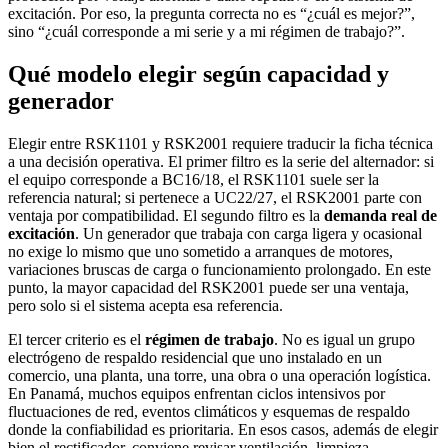
excitación. Por eso, la pregunta correcta no es “¿cuál es mejor?”,
sino “¿cuál corresponde a mi serie y a mi régimen de trabajo?”.
Qué modelo elegir según capacidad y
generador
Elegir entre RSK1101 y RSK2001 requiere traducir la ficha técnica
a una decisión operativa. El primer filtro es la serie del alternador: si
el equipo corresponde a BC16/18, el RSK1101 suele ser la
referencia natural; si pertenece a UC22/27, el RSK2001 parte con
ventaja por compatibilidad. El segundo filtro es la
demanda real de
excitación
. Un generador que trabaja con carga ligera y ocasional
no exige lo mismo que uno sometido a arranques de motores,
variaciones bruscas de carga o funcionamiento prolongado. En este
punto, la mayor capacidad del RSK2001 puede ser una ventaja,
pero solo si el sistema acepta esa referencia.
El tercer criterio es el
régimen de trabajo
. No es igual un grupo
electrógeno de respaldo residencial que uno instalado en un
comercio, una planta, una torre, una obra o una operación logística.
En Panamá, muchos equipos enfrentan ciclos intensivos por
fluctuaciones de red, eventos climáticos y esquemas de respaldo
donde la confiabilidad es prioritaria. En esos casos, además de elegir
bien el rectificador, conviene revisar ventilación, limpieza,