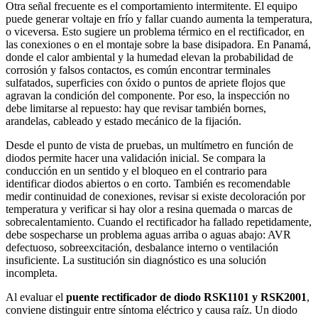
Otra señal frecuente es el comportamiento intermitente. El equipo
puede generar voltaje en frío y fallar cuando aumenta la temperatura,
o viceversa. Esto sugiere un problema térmico en el rectificador, en
las conexiones o en el montaje sobre la base disipadora. En Panamá,
donde el calor ambiental y la humedad elevan la probabilidad de
corrosión y falsos contactos, es común encontrar terminales
sulfatados, superficies con óxido o puntos de apriete flojos que
agravan la condición del componente. Por eso, la inspección no
debe limitarse al repuesto: hay que revisar también bornes,
arandelas, cableado y estado mecánico de la fijación.
Desde el punto de vista de pruebas, un multímetro en función de
diodos permite hacer una validación inicial. Se compara la
conducción en un sentido y el bloqueo en el contrario para
identificar diodos abiertos o en corto. También es recomendable
medir continuidad de conexiones, revisar si existe decoloración por
temperatura y verificar si hay olor a resina quemada o marcas de
sobrecalentamiento. Cuando el rectificador ha fallado repetidamente,
debe sospecharse un problema aguas arriba o aguas abajo: AVR
defectuoso, sobreexcitación, desbalance interno o ventilación
insuficiente. La sustitución sin diagnóstico es una solución
incompleta.
Al evaluar el
puente rectificador de diodo RSK1101 y RSK2001
,
conviene distinguir entre síntoma eléctrico y causa raíz. Un diodo