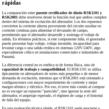
rápidas
La comparación entre
puente rectificador de diodo RSK1101 y
RSK2001
debe resolverse desde la función real que ambos cumplen
dentro del sistema de excitación del alternador. Los dos repuestos
convierten la corriente alterna proveniente del circuito auxiliar en
corriente continua para alimentar el devanado de campo,
permitiendo que el alternador desarrolle y sostenga el voltaje de
salida. En términos prácticos, si este componente falla, el generador
puede presentar bajo voltaje, voltaje inestable, incapacidad para
levantar carga o una salida errática en sistemas 120V/240V, algo
especialmente crítico en instalaciones comerciales e industriales de
Panamá.
La diferencia central no es estética ni de forma física, sino de
capacidad de trabajo y compatibilidad
. El RSK1101 se utiliza
típicamente en alternadores de series más pequeñas o de menor
demanda de excitación, mientras que el RSK2001 está orientado a
configuraciones con mayor requerimiento de corriente y mejor
margen térmico y eléctrico. Por eso, el error más común al comprar
no es escoger un repuesto “parecido”, sino ignorar la serie del
alternador, el amperaje esperado, el régimen de carga y el historial
de falla del equipo.
En una evaluación técnica rápida, el RSK1101 suele asociarse a