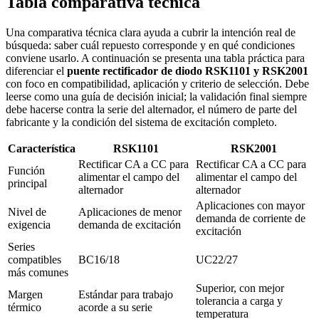
Tabla comparativa técnica
Una comparativa técnica clara ayuda a cubrir la intención real de
búsqueda: saber cuál repuesto corresponde y en qué condiciones
conviene usarlo. A continuación se presenta una tabla práctica para
diferenciar el
puente rectificador de diodo RSK1101 y RSK2001
con foco en compatibilidad, aplicación y criterio de selección. Debe
leerse como una guía de decisión inicial; la validación final siempre
debe hacerse contra la serie del alternador, el número de parte del
fabricante y la condición del sistema de excitación completo.
Característica
RSK1101
RSK2001
Rectificar CA a CC para
Rectificar CA a CC para
Función
alimentar el campo del
alimentar el campo del
principal
alternador
alternador
Aplicaciones con mayor
Nivel de
Aplicaciones de menor
demanda de corriente de
exigencia
demanda de excitación
excitación
Series
compatibles
BC16/18
UC22/27
más comunes
Superior, con mejor
Margen
Estándar para trabajo
tolerancia a carga y
térmico
acorde a su serie
temperatura