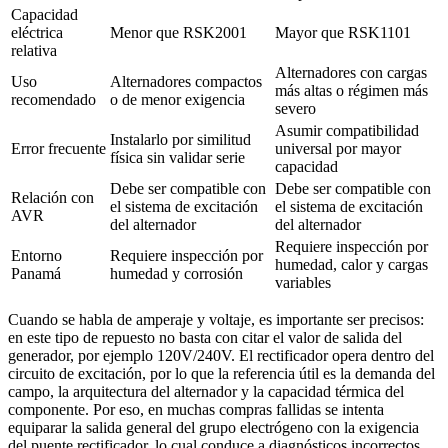
Capacidad
eléctrica
Menor que RSK2001
Mayor que RSK1101
relativa
Alternadores con cargas
Uso
Alternadores compactos
más altas o régimen más
recomendado
o de menor exigencia
severo
Asumir compatibilidad
Instalarlo por similitud
Error frecuente
universal por mayor
física sin validar serie
capacidad
Debe ser compatible con
Debe ser compatible con
Relación con
el sistema de excitación
el sistema de excitación
AVR
del alternador
del alternador
Requiere inspección por
Entorno
Requiere inspección por
humedad, calor y cargas
Panamá
humedad y corrosión
variables
Cuando se habla de amperaje y voltaje, es importante ser precisos:
en este tipo de repuesto no basta con citar el valor de salida del
generador, por ejemplo 120V/240V. El rectificador opera dentro del
circuito de excitación, por lo que la referencia útil es la demanda del
campo, la arquitectura del alternador y la capacidad térmica del
componente. Por eso, en muchas compras fallidas se intenta
equiparar la salida general del grupo electrógeno con la exigencia
del puente rectificador, lo cual conduce a diagnósticos incorrectos.