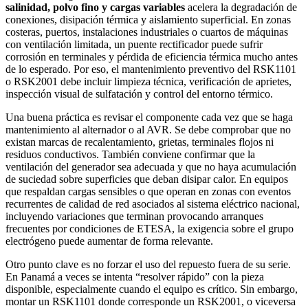
salinidad, polvo fino y cargas variables
acelera la degradación de
conexiones, disipación térmica y aislamiento superficial. En zonas
costeras, puertos, instalaciones industriales o cuartos de máquinas
con ventilación limitada, un puente rectificador puede sufrir
corrosión en terminales y pérdida de eficiencia térmica mucho antes
de lo esperado. Por eso, el mantenimiento preventivo del RSK1101
o RSK2001 debe incluir limpieza técnica, verificación de aprietes,
inspección visual de sulfatación y control del entorno térmico.
Una buena práctica es revisar el componente cada vez que se haga
mantenimiento al alternador o al AVR. Se debe comprobar que no
existan marcas de recalentamiento, grietas, terminales flojos ni
residuos conductivos. También conviene confirmar que la
ventilación del generador sea adecuada y que no haya acumulación
de suciedad sobre superficies que deban disipar calor. En equipos
que respaldan cargas sensibles o que operan en zonas con eventos
recurrentes de calidad de red asociados al sistema eléctrico nacional,
incluyendo variaciones que terminan provocando arranques
frecuentes por condiciones de ETESA, la exigencia sobre el grupo
electrógeno puede aumentar de forma relevante.
Otro punto clave es no forzar el uso del repuesto fuera de su serie.
En Panamá a veces se intenta “resolver rápido” con la pieza
disponible, especialmente cuando el equipo es crítico. Sin embargo,
montar un RSK1101 donde corresponde un RSK2001, o viceversa