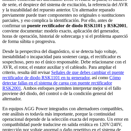
de serie, el despiece del sistema de excitación, la referencia del AVR
y la trazabilidad del repuesto anterior. Un alternador reparado
previamente puede traer componentes no originales o sustituciones
parciales, y eso complica la identificación. Por ello, antes de
confirmar un
puente rectificador de diodo RSK1101 y RSK2001
,
conviene documentar: modelo exacto, aplicación del generador,
horas de operación, historial de sobrecarga y si el problema apareció
de forma súbita o progresiva.
Desde la perspectiva del diagnóstico, si se detecta bajo voltaje,
inestabilidad o incapacidad para sostener carga, el rectificador es
sospechoso, pero no el único responsable. Debe relacionarse con el
AVR, el rotor, el estator auxiliar y el cableado. Para ampliar el
criterio, resulta útil revisar
Señales de que debes cambiar el puente
rectificador de diodo RSK1101 en tu generador
, así como
Cómo
detectar fallas en el sistema de carga con puente rectificador
RSK2001
. Ambos enfoques permiten interpretar mejor si el fallo
proviene del diodo, del control o de la condición general del
alternador.
En equipos AGG Power integrados con alternadores compatibles,
este análisis es todavía más importante, porque la continuidad
operacional depende de la selección exacta del repuesto. Un error en
compatibilidad puede traducirse en salida errática en 120V/240V,
protección por voltaje anormal o daño repetitivo en el sistema de