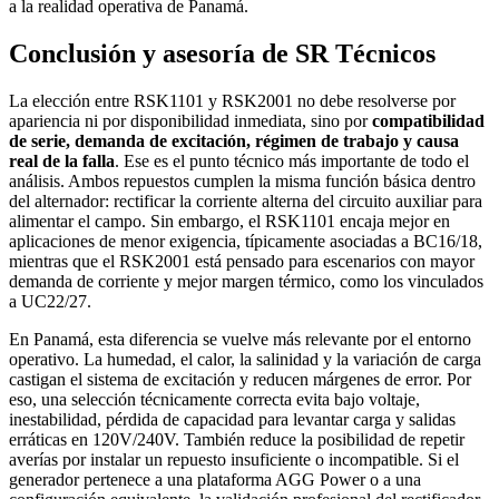
a la realidad operativa de Panamá.
Conclusión y asesoría de SR Técnicos
La elección entre RSK1101 y RSK2001 no debe resolverse por
apariencia ni por disponibilidad inmediata, sino por
compatibilidad
de serie, demanda de excitación, régimen de trabajo y causa
real de la falla
. Ese es el punto técnico más importante de todo el
análisis. Ambos repuestos cumplen la misma función básica dentro
del alternador: rectificar la corriente alterna del circuito auxiliar para
alimentar el campo. Sin embargo, el RSK1101 encaja mejor en
aplicaciones de menor exigencia, típicamente asociadas a BC16/18,
mientras que el RSK2001 está pensado para escenarios con mayor
demanda de corriente y mejor margen térmico, como los vinculados
a UC22/27.
En Panamá, esta diferencia se vuelve más relevante por el entorno
operativo. La humedad, el calor, la salinidad y la variación de carga
castigan el sistema de excitación y reducen márgenes de error. Por
eso, una selección técnicamente correcta evita bajo voltaje,
inestabilidad, pérdida de capacidad para levantar carga y salidas
erráticas en 120V/240V. También reduce la posibilidad de repetir
averías por instalar un repuesto insuficiente o incompatible. Si el
generador pertenece a una plataforma AGG Power o a una