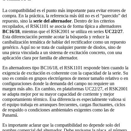
La compatibilidad es el punto más importante para evitar errores de
compra. En la práctica, la referencia más útil no es el “parecido” del
repuesto, sino la
serie del alternador
. Dentro de los criterios
recopilados, el RSK1101 se asocia de forma típica a alternadores
BC16/18
, mientras que el RSK2001 se utiliza en series
UC22/27
.
Esta diferenciación permite acotar la búsqueda y reduce la
canibalización temática de hablar del rectificador como un repuesto
genérico. Aquí no se trata de cualquier puente de diodos, sino de
una pieza vinculada a un sistema de excitación concreto, con una
aplicación clara por familia de alternador.
En alternadores tipo BC16/18, el RSK1101 responde bien cuando la
exigencia de excitación es coherente con la capacidad de la serie. Su
uso es común en grupos electrógenos de menor tamaño relativo o en
configuraciones donde la demanda del campo no requiere un
margen más alto. En cambio, en plataformas UC22/27, el RSK2001
se adapta mejor por su mayor capacidad de corriente y mejor
comportamiento térmico. Esa diferencia es especialmente valiosa si
el equipo trabaja en arranques frecuentes, cargas fluctuantes, ciclos
de respaldo o condiciones ambientales exigentes como las de
Panamá.
Es importante aclarar que la compatibilidad no depende solo del
nombre comercial del alternador. Debe revisarse la placa, el número