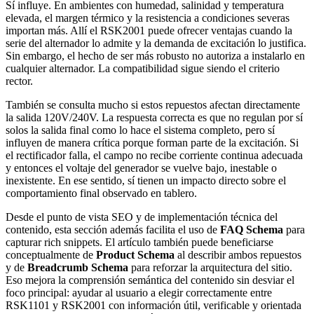
Sí influye. En ambientes con humedad, salinidad y temperatura
elevada, el margen térmico y la resistencia a condiciones severas
importan más. Allí el RSK2001 puede ofrecer ventajas cuando la
serie del alternador lo admite y la demanda de excitación lo justifica.
Sin embargo, el hecho de ser más robusto no autoriza a instalarlo en
cualquier alternador. La compatibilidad sigue siendo el criterio
rector.
También se consulta mucho si estos repuestos afectan directamente
la salida 120V/240V. La respuesta correcta es que no regulan por sí
solos la salida final como lo hace el sistema completo, pero sí
influyen de manera crítica porque forman parte de la excitación. Si
el rectificador falla, el campo no recibe corriente continua adecuada
y entonces el voltaje del generador se vuelve bajo, inestable o
inexistente. En ese sentido, sí tienen un impacto directo sobre el
comportamiento final observado en tablero.
Desde el punto de vista SEO y de implementación técnica del
contenido, esta sección además facilita el uso de
FAQ Schema
para
capturar rich snippets. El artículo también puede beneficiarse
conceptualmente de
Product Schema
al describir ambos repuestos
y de
Breadcrumb Schema
para reforzar la arquitectura del sitio.
Eso mejora la comprensión semántica del contenido sin desviar el
foco principal: ayudar al usuario a elegir correctamente entre
RSK1101 y RSK2001 con información útil, verificable y orientada