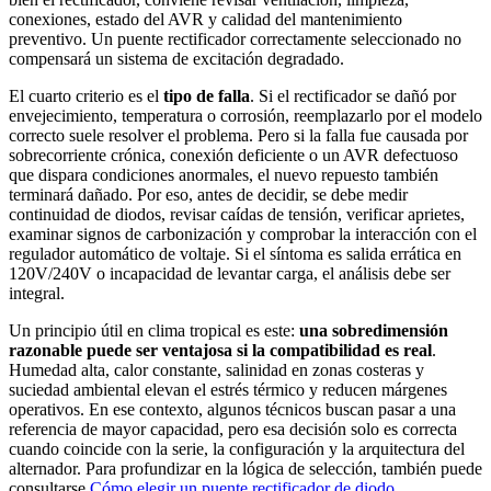
conexiones, estado del AVR y calidad del mantenimiento
preventivo. Un puente rectificador correctamente seleccionado no
compensará un sistema de excitación degradado.
El cuarto criterio es el
tipo de falla
. Si el rectificador se dañó por
envejecimiento, temperatura o corrosión, reemplazarlo por el modelo
correcto suele resolver el problema. Pero si la falla fue causada por
sobrecorriente crónica, conexión deficiente o un AVR defectuoso
que dispara condiciones anormales, el nuevo repuesto también
terminará dañado. Por eso, antes de decidir, se debe medir
continuidad de diodos, revisar caídas de tensión, verificar aprietes,
examinar signos de carbonización y comprobar la interacción con el
regulador automático de voltaje. Si el síntoma es salida errática en
120V/240V o incapacidad de levantar carga, el análisis debe ser
integral.
Un principio útil en clima tropical es este:
una sobredimensión
razonable puede ser ventajosa si la compatibilidad es real
.
Humedad alta, calor constante, salinidad en zonas costeras y
suciedad ambiental elevan el estrés térmico y reducen márgenes
operativos. En ese contexto, algunos técnicos buscan pasar a una
referencia de mayor capacidad, pero esa decisión solo es correcta
cuando coincide con la serie, la configuración y la arquitectura del
alternador. Para profundizar en la lógica de selección, también puede
consultarse
Cómo elegir un puente rectificador de diodo