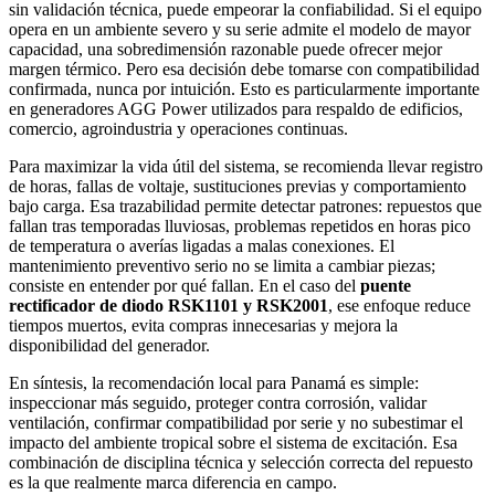
sin validación técnica, puede empeorar la confiabilidad. Si el equipo
opera en un ambiente severo y su serie admite el modelo de mayor
capacidad, una sobredimensión razonable puede ofrecer mejor
margen térmico. Pero esa decisión debe tomarse con compatibilidad
confirmada, nunca por intuición. Esto es particularmente importante
en generadores AGG Power utilizados para respaldo de edificios,
comercio, agroindustria y operaciones continuas.
Para maximizar la vida útil del sistema, se recomienda llevar registro
de horas, fallas de voltaje, sustituciones previas y comportamiento
bajo carga. Esa trazabilidad permite detectar patrones: repuestos que
fallan tras temporadas lluviosas, problemas repetidos en horas pico
de temperatura o averías ligadas a malas conexiones. El
mantenimiento preventivo serio no se limita a cambiar piezas;
consiste en entender por qué fallan. En el caso del
puente
rectificador de diodo RSK1101 y RSK2001
, ese enfoque reduce
tiempos muertos, evita compras innecesarias y mejora la
disponibilidad del generador.
En síntesis, la recomendación local para Panamá es simple:
inspeccionar más seguido, proteger contra corrosión, validar
ventilación, confirmar compatibilidad por serie y no subestimar el
impacto del ambiente tropical sobre el sistema de excitación. Esa
combinación de disciplina técnica y selección correcta del repuesto
es la que realmente marca diferencia en campo.