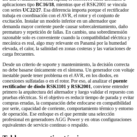
aplicaciones tipo
BC16/18
, mientras que el RSK2001 se vincula
con series
UC22/27
. Esa diferencia importa porque el rectificador
trabaja en coordinación con el AVR, el rotor y el conjunto de
excitación. Instalar un modelo inferior en un alternador que
demanda mayor corriente puede causar sobrecalentamiento, daño
prematuro y repetición de fallas. En cambio, una sobredimensión
razonable solo es conveniente cuando la compatibilidad eléctrica y
mecánica es real, algo muy relevante en Panamá por la humedad
elevada, el calor, la salinidad en zonas costeras y las variaciones de
carga frecuentes.
Desde un criterio de soporte y mantenimiento, la decisión correcta
no debe basarse únicamente en el síntoma. Un generador con voltaje
inestable puede tener problema en el AVR, en los diodos, en
conexiones sulfatadas o en el rotor. Por eso, al analizar el
puente
rectificador de diodo RSK1101 y RSK2001
, conviene entender
primero la arquitectura del alternador y luego validar el repuesto con
pruebas eléctricas. Si el objetivo es reducir tiempo de parada y evitar
compras erradas, la comparación debe enfocarse en compatibilidad
por serie, capacidad de corriente, comportamiento térmico y entorno
de operación. Ese enfoque es el que permite una selección
profesional en generadores AGG Power y en otras configuraciones
equivalentes de servicio continuo o respaldo.