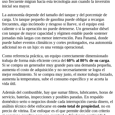
uso frecuente migran hacia esta tecnología aun cuando la inversión
inicial sea mayor.
La autonomía depende del tamaño del tanque y del porcentaje de
carga. Un tanque pequeño de gasolina puede obligar a recargas
frecuentes, algo incómodo y riesgoso si llueve, si el equipo está
caliente o si la operación no puede detenerse. Un generador diésel
con tanque de mayor capacidad y régimen estable puede sostener
jornadas más largas con menor intervención. Para Panamá, donde
puede haber eventos climáticos y cortes prolongados, esa autonomía
adicional no es un lujo: es una ventaja operacional.
Como referencia práctica, un equipo correctamente dimensionado
trabaja de forma más eficiente cerca del
60% al 80% de su carga
.
Si se compra un generador muy grande para una demanda pequeña,
aumenta el costo de adquisición y no necesariamente se logra el
mejor rendimiento. Si se compra muy justo, el motor trabaja forzado,
aumenta la temperatura, sube el consumo específico y se acorta la
vida útil.
Además del combustible, hay que sumar filtros, lubricantes, horas de
servicio, baterías, inspecciones y posibles paradas. En respaldo
doméstico serio o negocios donde cada interrupción cuesta dinero, el
análisis técnico debe enfocarse en
costo total de propiedad
, no en
precio de vitrina. Ese enfoque es el que permite decidir con criterio