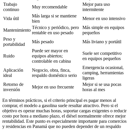
Trabajo
Mejor para uso
Muy recomendable
continuo
intermitente
Más larga si se mantiene
Vida útil
Menor en uso intensivo
bien
Técnico y periódico, pero
Más simple en equipos
Mantenimiento
rentable en uso pesado
pequeños
Peso y
Más pesado
Más liviano y portátil
portabilidad
Puede ser mayor en
Suele ser competitivo
Ruido
equipos abiertos;
en equipos pequeños
controlable en cabina
Emergencia ocasional,
Aplicación
Negocio, obra, finca,
camping, herramientas
ideal
respaldo doméstico serio
ligeras
Retorno de
Mejor si se usa pocas
Mejor en uso frecuente
inversión
horas al mes
En términos prácticos, si el criterio principal es pagar menos al
comprar, el modelo a gasolina suele resultar atractivo. Pero si el
objetivo es operar muchas horas, soportar cargas exigentes o reducir
costo por hora a mediano plazo, el diésel normalmente ofrece mejor
rentabilidad. Este punto es especialmente importante para comercios
y residencias en Panamá que no pueden depender de un respaldo