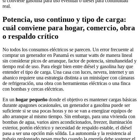
si conviene gasolina para uso eventual o diésel para continuidad
real.
Potencia, uso continuo y tipo de carga:
cuál conviene para hogar, comercio, obra
o respaldo crítico
No todos los consumos eléctricos se parecen. Un error frecuente al
comprar un generador en Panamá es sumar watts de manera lineal
sin considerar picos de arranque, factor de potencia, simultaneidad y
tiempo real de uso. Para elegir bien entre diésel y gasolina hay que
entender el tipo de carga. Una casa con luces, nevera, internet y un
abanico requiere una estrategia distinta a un minisúper con cámaras
de refrigeración, una obra con herramientas eléctricas o una finca
con bombas y cercas eléctricas.
En un
hogar pequeño
donde el objetivo es mantener cargas básicas
durante apagones ocasionales, un generador a gasolina puede ser
suficiente si se usa pocas horas y no se van a energizar equipos de
alto arranque al mismo tiempo. Sin embargo, para una vivienda con
bombas de agua, varios aires acondicionados, freezer, iluminación
exterior, portón eléctrico y necesidad de respaldo estable, el diésel
pasa a ser una opción más sólida. La autonomía y la resistencia al
trabajo prolongado pesan mucho cuando la energía debe sostener el