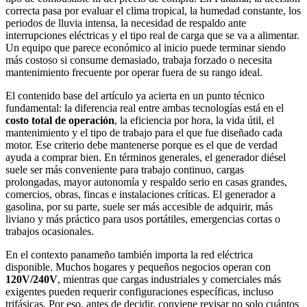
correcta pasa por evaluar el clima tropical, la humedad constante, los
periodos de lluvia intensa, la necesidad de respaldo ante
interrupciones eléctricas y el tipo real de carga que se va a alimentar.
Un equipo que parece económico al inicio puede terminar siendo
más costoso si consume demasiado, trabaja forzado o necesita
mantenimiento frecuente por operar fuera de su rango ideal.
El contenido base del artículo ya acierta en un punto técnico
fundamental: la diferencia real entre ambas tecnologías está en el
costo total de operación
, la eficiencia por hora, la vida útil, el
mantenimiento y el tipo de trabajo para el que fue diseñado cada
motor. Ese criterio debe mantenerse porque es el que de verdad
ayuda a comprar bien. En términos generales, el generador diésel
suele ser más conveniente para trabajo continuo, cargas
prolongadas, mayor autonomía y respaldo serio en casas grandes,
comercios, obras, fincas e instalaciones críticas. El generador a
gasolina, por su parte, suele ser más accesible de adquirir, más
liviano y más práctico para usos portátiles, emergencias cortas o
trabajos ocasionales.
En el contexto panameño también importa la red eléctrica
disponible. Muchos hogares y pequeños negocios operan con
120V/240V
, mientras que cargas industriales y comerciales más
exigentes pueden requerir configuraciones específicas, incluso
trifásicas. Por eso, antes de decidir, conviene revisar no solo cuántos