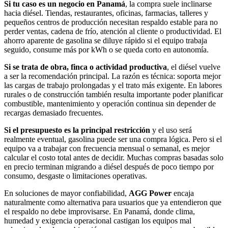
Si tu caso es un negocio en Panamá
, la compra suele inclinarse
hacia diésel. Tiendas, restaurantes, oficinas, farmacias, talleres y
pequeños centros de producción necesitan respaldo estable para no
perder ventas, cadena de frío, atención al cliente o productividad. El
ahorro aparente de gasolina se diluye rápido si el equipo trabaja
seguido, consume más por kWh o se queda corto en autonomía.
Si se trata de obra, finca o actividad productiva
, el diésel vuelve
a ser la recomendación principal. La razón es técnica: soporta mejor
las cargas de trabajo prolongadas y el trato más exigente. En labores
rurales o de construcción también resulta importante poder planificar
combustible, mantenimiento y operación continua sin depender de
recargas demasiado frecuentes.
Si el presupuesto es la principal restricción
y el uso será
realmente eventual, gasolina puede ser una compra lógica. Pero si el
equipo va a trabajar con frecuencia mensual o semanal, es mejor
calcular el costo total antes de decidir. Muchas compras basadas solo
en precio terminan migrando a diésel después de poco tiempo por
consumo, desgaste o limitaciones operativas.
En soluciones de mayor confiabilidad,
AGG Power
encaja
naturalmente como alternativa para usuarios que ya entendieron que
el respaldo no debe improvisarse. En Panamá, donde clima,
humedad y exigencia operacional castigan los equipos mal