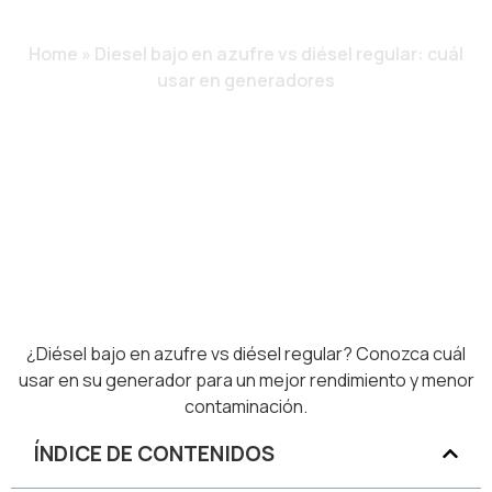
GENERADORES
Home
»
Diesel bajo en azufre vs diésel regular: cuál
usar en generadores
¿Diésel bajo en azufre vs diésel regular? Conozca cuál
usar en su generador para un mejor rendimiento y menor
contaminación.
ÍNDICE DE CONTENIDOS