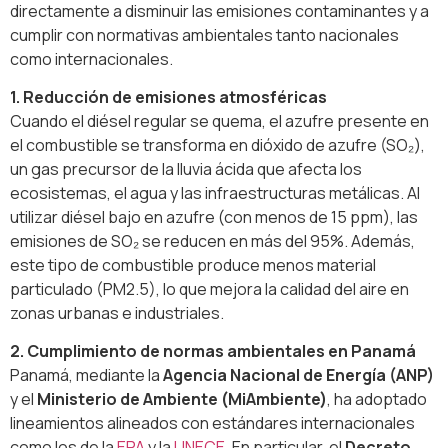
directamente a disminuir las emisiones contaminantes y a
cumplir con normativas ambientales tanto nacionales
como internacionales.
1. Reducción de emisiones atmosféricas
Cuando el diésel regular se quema, el azufre presente en
el combustible se transforma en dióxido de azufre (SO₂),
un gas precursor de la lluvia ácida que afecta los
ecosistemas, el agua y las infraestructuras metálicas. Al
utilizar diésel bajo en azufre (con menos de 15 ppm), las
emisiones de SO₂ se reducen en más del 95%. Además,
este tipo de combustible produce menos material
particulado (PM2.5), lo que mejora la calidad del aire en
zonas urbanas e industriales.
2. Cumplimiento de normas ambientales en Panamá
Panamá, mediante la
Agencia Nacional de Energía (ANP)
y el
Ministerio de Ambiente (MiAmbiente)
, ha adoptado
lineamientos alineados con estándares internacionales
como los de la
EPA
y la
UNECE
. En particular, el
Decreto