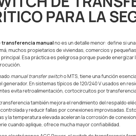
SWITCH DE TRANSF
ÍTICO PARA LA SEG
e transferencia manual
no es un detalle menor: define si un
amá, muchos propietarios de viviendas, comercios y pequeñas
principal. Esa práctica es peligrosa porque puede energizar l
trocución.
amado
manual transfer switch
o MTS, tiene una función esencial
 o el generador. En sistemas típicos de 120/240 V usados en r
ntes evita retroalimentación, cortocircuitos por transferenci
 transferencia también mejora el rendimiento del respaldo eléc
a controlada y reducir fallas por conexiones improvisadas. E
as y la temperatura elevada aceleran la corrosión de conexi
rie cuando aplique, ofrece mucha mayor confiabilidad.