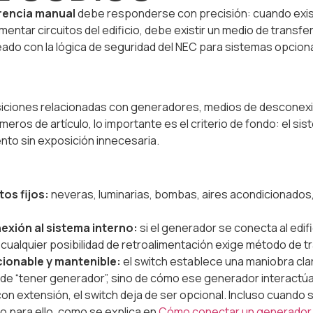
erencia manual
debe responderse con precisión: cuando exis
tar circuitos del edificio, debe existir un medio de transfe
lineado con la lógica de seguridad del NEC para sistemas opcio
siciones relacionadas con generadores, medios de desconexi
os de artículo, lo importante es el criterio de fondo: el sis
nto sin exposición innecesaria.
os fijos:
neveras, luminarias, bombas, aires acondicionados
exión al sistema interno:
si el generador se conecta al edifi
cualquier posibilidad de retroalimentación exige método de t
cionable y mantenible:
el switch establece una maniobra clara
e “tener generador”, sino de cómo ese generador interactúa co
con extensión, el switch deja de ser opcional. Incluso cuando s
 para ello, como se explica en
Cómo conectar un generador 