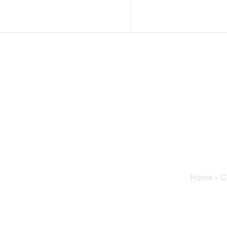
CUÁNDO E
TRANSF
Home
»
C