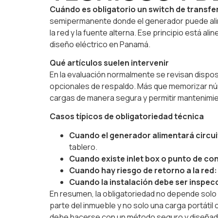
Cuándo es obligatorio un switch de transf
semipermanente donde el generador puede alimen
la red y la fuente alterna. Ese principio está a
diseño eléctrico en Panamá.
Qué artículos suelen intervenir
En la evaluación normalmente se revisan dispo
opcionales de respaldo. Más que memorizar númer
cargas de manera segura y permitir mantenimie
Casos típicos de obligatoriedad técnica
Cuando el generador alimentará circuit
tablero.
Cuando existe inlet box o punto de con
Cuando hay riesgo de retorno a la red:
Cuando la instalación debe ser inspec
En resumen, la obligatoriedad no depende solo d
parte del inmueble y no solo una carga portátil 
debe hacerse con un método seguro y diseñado