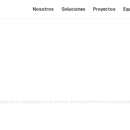
Nosotros
Soluciones
Proyectos
Eq
S OBLIGATORIO UN 
ERENCIA MANUAL EN
uándo es obligatorio un switch de transferencia manual 