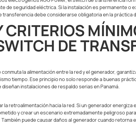
s electrógenos AGG Power, el switch de transferencia forma 
e seguridad eléctrica. Si la instalación es permanente o exis
de transferencia debe considerarse obligatoria en la práctica d
 CRITERIOS MÍNI
 SWITCH DE TRANS
e conmuta la alimentación entre la red y el generador, garan
mo tiempo. Ese principio no solo responde a buenas práctica
e diseñan instalaciones de respaldo serias en Panamá.
ar la retroalimentación hacia la red. Si un generador energiza 
cometido y crear un escenario extremadamente peligroso par
a. También puede causar daños al generador cuando retorna el