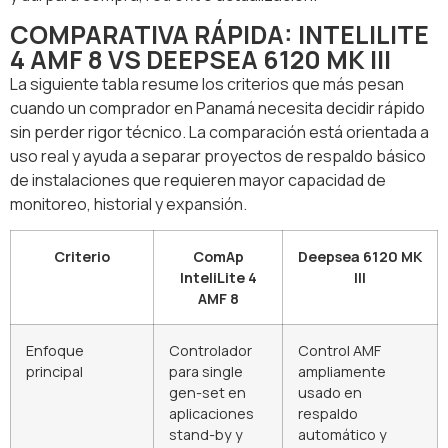
COMPARATIVA RÁPIDA: INTELILITE
4 AMF 8 VS DEEPSEA 6120 MK III
La siguiente tabla resume los criterios que más pesan
cuando un comprador en Panamá necesita decidir rápido
sin perder rigor técnico. La comparación está orientada a
uso real y ayuda a separar proyectos de respaldo básico
de instalaciones que requieren mayor capacidad de
monitoreo, historial y expansión.
Criterio
ComAp
Deepsea 6120 MK
InteliLite 4
III
AMF 8
Enfoque
Controlador
Control AMF
principal
para single
ampliamente
gen-set en
usado en
aplicaciones
respaldo
stand-by y
automático y