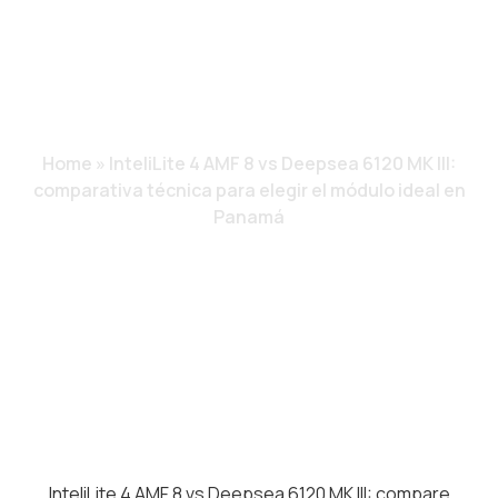
TÉCNICA PARA
ELEGIR EL MÓDULO
IDEAL EN PANAMÁ
Home
»
InteliLite 4 AMF 8 vs Deepsea 6120 MK III:
comparativa técnica para elegir el módulo ideal en
Panamá
InteliLite 4 AMF 8 vs Deepsea 6120 MK III: compare