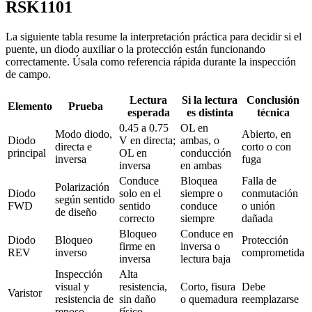
RSK1101
La siguiente tabla resume la interpretación práctica para decidir si el
puente, un diodo auxiliar o la protección están funcionando
correctamente. Úsala como referencia rápida durante la inspección
de campo.
Lectura
Si la lectura
Conclusión
Elemento
Prueba
esperada
es distinta
técnica
0.45 a 0.75
OL en
Modo diodo,
Abierto, en
Diodo
V en directa;
ambas, o
directa e
corto o con
principal
OL en
conducción
inversa
fuga
inversa
en ambas
Conduce
Bloquea
Falla de
Polarización
Diodo
solo en el
siempre o
conmutación
según sentido
FWD
sentido
conduce
o unión
de diseño
correcto
siempre
dañada
Bloqueo
Conduce en
Diodo
Bloqueo
Protección
firme en
inversa o
REV
inverso
comprometida
inversa
lectura baja
Inspección
Alta
visual y
resistencia,
Corto, fisura
Debe
Varistor
resistencia de
sin daño
o quemadura
reemplazarse
reposo
físico