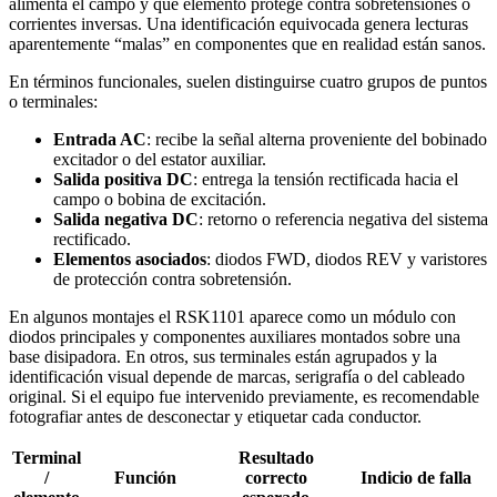
alimenta el campo y qué elemento protege contra sobretensiones o
corrientes inversas. Una identificación equivocada genera lecturas
aparentemente “malas” en componentes que en realidad están sanos.
En términos funcionales, suelen distinguirse cuatro grupos de puntos
o terminales:
Entrada AC
: recibe la señal alterna proveniente del bobinado
excitador o del estator auxiliar.
Salida positiva DC
: entrega la tensión rectificada hacia el
campo o bobina de excitación.
Salida negativa DC
: retorno o referencia negativa del sistema
rectificado.
Elementos asociados
: diodos FWD, diodos REV y varistores
de protección contra sobretensión.
En algunos montajes el RSK1101 aparece como un módulo con
diodos principales y componentes auxiliares montados sobre una
base disipadora. En otros, sus terminales están agrupados y la
identificación visual depende de marcas, serigrafía o del cableado
original. Si el equipo fue intervenido previamente, es recomendable
fotografiar antes de desconectar y etiquetar cada conductor.
Terminal
Resultado
/
Función
correcto
Indicio de falla