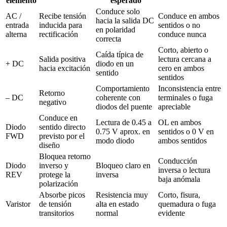
elemento
esperado
Conduce solo
AC /
Recibe tensión
Conduce en ambos
hacia la salida DC
entrada
inducida para
sentidos o no
en polaridad
alterna
rectificación
conduce nunca
correcta
Corto, abierto o
Caída típica de
Salida positiva
lectura cercana a
+ DC
diodo en un
hacia excitación
cero en ambos
sentido
sentidos
Comportamiento
Inconsistencia entre
Retorno
– DC
coherente con
terminales o fuga
negativo
diodos del puente
apreciable
Conduce en
Lectura de 0.45 a
OL en ambos
Diodo
sentido directo
0.75 V aprox. en
sentidos o 0 V en
FWD
previsto por el
modo diodo
ambos sentidos
diseño
Bloquea retorno
Conducción
Diodo
inverso y
Bloqueo claro en
inversa o lectura
REV
protege la
inversa
baja anómala
polarización
Absorbe picos
Resistencia muy
Corto, fisura,
Varistor
de tensión
alta en estado
quemadura o fuga
transitorios
normal
evidente