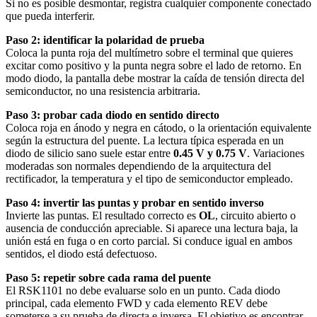
Si no es posible desmontar, registra cualquier componente conectado
que pueda interferir.
Paso 2: identificar la polaridad de prueba
Coloca la punta roja del multímetro sobre el terminal que quieres
excitar como positivo y la punta negra sobre el lado de retorno. En
modo diodo, la pantalla debe mostrar la caída de tensión directa del
semiconductor, no una resistencia arbitraria.
Paso 3: probar cada diodo en sentido directo
Coloca roja en ánodo y negra en cátodo, o la orientación equivalente
según la estructura del puente. La lectura típica esperada en un
diodo de silicio sano suele estar entre
0.45 V y 0.75 V
. Variaciones
moderadas son normales dependiendo de la arquitectura del
rectificador, la temperatura y el tipo de semiconductor empleado.
Paso 4: invertir las puntas y probar en sentido inverso
Invierte las puntas. El resultado correcto es
OL
, circuito abierto o
ausencia de conducción apreciable. Si aparece una lectura baja, la
unión está en fuga o en corto parcial. Si conduce igual en ambos
sentidos, el diodo está defectuoso.
Paso 5: repetir sobre cada rama del puente
El RSK1101 no debe evaluarse solo en un punto. Cada diodo
principal, cada elemento FWD y cada elemento REV debe
someterse a su prueba de directa e inversa. El objetivo es encontrar