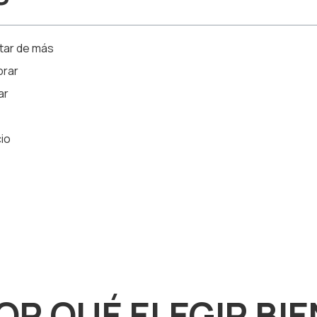
star de más
prar
ar
cio
OR QUÉ ELEGIR BI