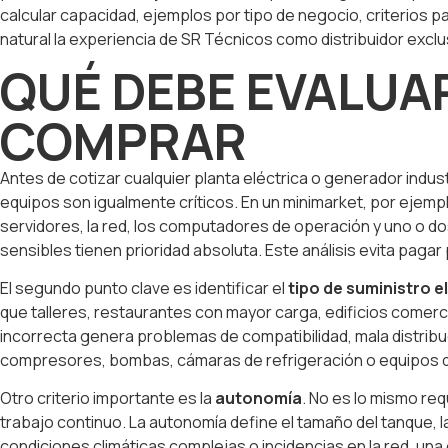
calcular capacidad, ejemplos por tipo de negocio, criterios 
natural la experiencia de SR Técnicos como distribuidor excl
QUÉ DEBE EVALUA
COMPRAR
Antes de cotizar cualquier planta eléctrica o generador indus
equipos son igualmente críticos. En un minimarket, por ejemplo,
servidores, la red, los computadores de operación y uno o do
sensibles tienen prioridad absoluta. Este análisis evita paga
El segundo punto clave es identificar el
tipo de suministro e
que talleres, restaurantes con mayor carga, edificios comerc
incorrecta genera problemas de compatibilidad, mala distrib
compresores, bombas, cámaras de refrigeración o equipos de
Otro criterio importante es la
autonomía
. No es lo mismo re
trabajo continuo. La autonomía define el tamaño del tanque, 
condiciones climáticas complejas o incidencias en la red, un