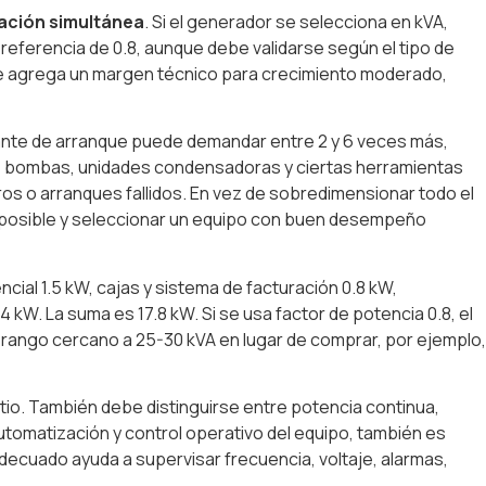
ración simultánea
. Si el generador se selecciona en kVA,
 referencia de 0.8, aunque debe validarse según el tipo de
lí se agrega un margen técnico para crecimiento moderado,
tante de arranque puede demandar entre 2 y 6 veces más,
s, bombas, unidades condensadoras y ciertas herramientas
aros o arranques fallidos. En vez de sobredimensionar todo el
es posible y seleccionar un equipo con buen desempeño
al 1.5 kW, cajas y sistema de facturación 0.8 kW,
4 kW. La suma es 17.8 kW. Si se usa factor de potencia 0.8, el
 rango cercano a 25-30 kVA en lugar de comprar, por ejemplo,
io. También debe distinguirse entre potencia continua,
utomatización y control operativo del equipo, también es
adecuado ayuda a supervisar frecuencia, voltaje, alarmas,