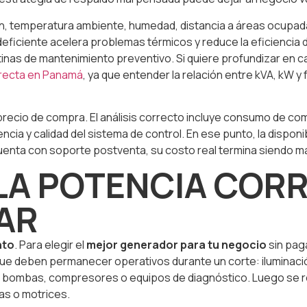
ón, temperatura ambiente, humedad, distancia a áreas ocupadas
deficiente acelera problemas térmicos y reduce la eficiencia 
nas de mantenimiento preventivo. Si quiere profundizar en ca
rrecta en Panamá
, ya que entender la relación entre kVA, kW 
precio de compra. El análisis correcto incluye consumo de c
rencia y calidad del sistema de control. En ese punto, la dispo
uenta con soporte postventa, su costo real termina siendo m
A POTENCIA CORR
AR
nto
. Para elegir el
mejor generador para tu negocio
sin paga
que deben permanecer operativos durante un corte: iluminación
, bombas, compresores o equipos de diagnóstico. Luego se re
vas o motrices.