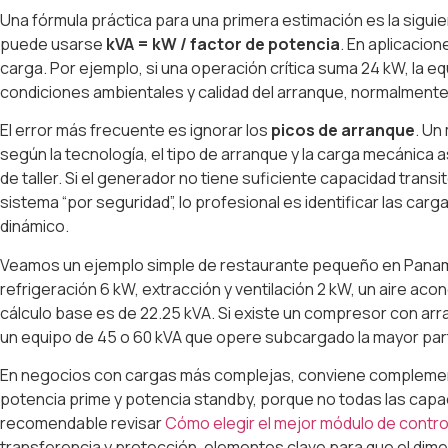
Una fórmula práctica para una primera estimación es la sigui
puede usarse
kVA = kW / factor de potencia
. En aplicacio
carga. Por ejemplo, si una operación crítica suma 24 kW, la e
condiciones ambientales y calidad del arranque, normalmente
El error más frecuente es ignorar los
picos de arranque
. Un
según la tecnología, el tipo de arranque y la carga mecáni
de taller. Si el generador no tiene suficiente capacidad tran
sistema “por seguridad”, lo profesional es identificar las c
dinámico.
Veamos un ejemplo simple de restaurante pequeño en Panamá. 
refrigeración 6 kW, extracción y ventilación 2 kW, un aire acon
cálculo base es de 22.25 kVA. Si existe un compresor con ar
un equipo de 45 o 60 kVA que opere subcargado la mayor par
En negocios con cargas más complejas, conviene complementar
potencia prime y potencia standby, porque no todas las capac
recomendable revisar
Cómo elegir el mejor módulo de contro
transferencia y protección, elementos clave para que el dim