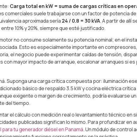
ente:
Carga total en kW = suma de cargas críticas en ope
nes comerciales suele trabajarse con un factor de potencia de
quivalencia aproximada sería
24 / 0.8 = 30 kVA
. A partir de al
 entre 10% y 20%, siempre que esté justificado.
 motor no consume solamente su potencia nominal; en el ins
ca asociada. Esto es especialmente importante en compresore
sitoria, el negocio puede experimentar caídas de tensión, disp
argas con mayor impacto de arranque, escalonar arranques si 
Suponga una carga crítica compuesta por: iluminación esenci
dicionado básico de respaldo 3.5 kW y cocina eléctrica crítica 
ranque exigente o margen de crecimiento, podría evaluarse un
te del tiempo.
 el cálculo con medición real o levantamiento técnico en sit
idades publicadas significan lo mismo. Para profundizar en a
l para tu generador diésel en Panamá
. Un módulo de control 
ensionamiento funcione correctamente en la práctica.