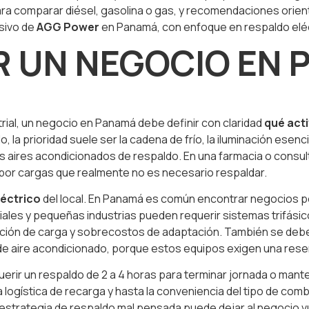
para comparar diésel, gasolina o gas, y recomendaciones orie
usivo de
AGG Power
en Panamá, con enfoque en respaldo eléct
R UN NEGOCIO EN 
trial, un negocio en Panamá debe definir con claridad
qué act
 la prioridad suele ser la cadena de frío, la iluminación esenci
s aires acondicionados de respaldo. En una farmacia o consul
r por cargas que realmente no es necesario respaldar.
léctrico
del local. En Panamá es común encontrar negocios
iales y pequeñas industrias pueden requerir sistemas trifási
ución de carga y sobrecostos de adaptación. También se debe
 aire acondicionado, porque estos equipos exigen una reser
querir un respaldo de 2 a 4 horas para terminar jornada o man
la logística de recarga y hasta la conveniencia del tipo de c
a estrategia de respaldo mal pensada puede dejar al negocio 