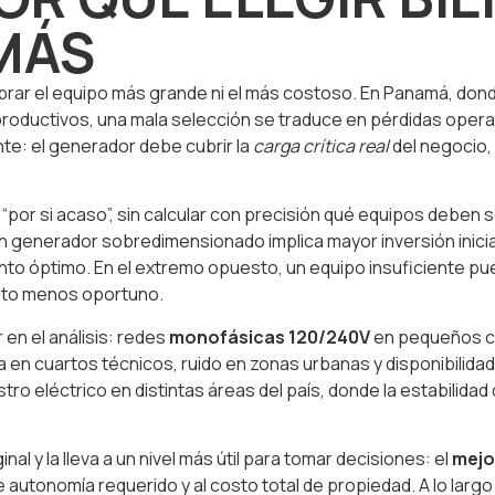
 MÁS
prar el equipo más grande ni el más costoso. En Panamá, dond
productivos, una mala selección se traduce en pérdidas oper
te: el generador debe cubrir la
carga crítica real
del negocio,
or si acaso”, sin calcular con precisión qué equipos deben 
Un generador sobredimensionado implica mayor inversión inic
punto óptimo. En el extremo opuesto, un equipo insuficiente p
ento menos oportuno.
en el análisis: redes
monofásicas 120/240V
en pequeños co
tada en cuartos técnicos, ruido en zonas urbanas y disponibil
stro eléctrico en distintas áreas del país, donde la estabilida
nal y la lleva a un nivel más útil para tomar decisiones: el
mejo
o de autonomía requerido y al costo total de propiedad. A lo la