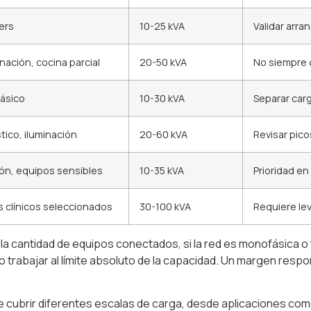
ers
10-25 kVA
Validar arr
inación, cocina parcial
20-50 kVA
No siempre c
básico
10-30 kVA
Separar car
ico, iluminación
20-60 kVA
Revisar pico
ión, equipos sensibles
10-35 kVA
Prioridad en
os clínicos seleccionados
30-100 kVA
Requiere lev
la cantidad de equipos conectados, si la red es monofásica o t
trabajar al límite absoluto de la capacidad. Un margen resp
ite cubrir diferentes escalas de carga, desde aplicaciones 