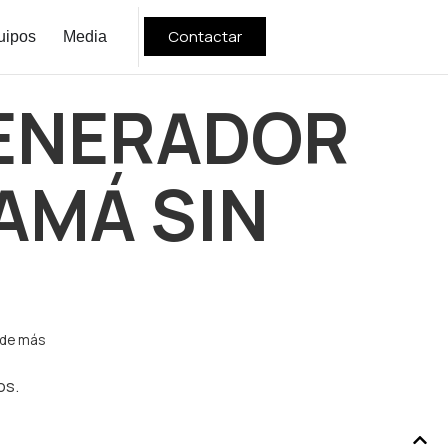
Contactar
uipos
Media
GENERADOR
AMÁ SIN
 de más
os.