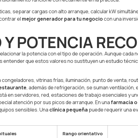
ríticas, separar cargas con alto arranque, calcular kW simultá
contrar el
mejor generador para tu negocio
con una inversi
O Y POTENCIA RE
relacionar la potencia con el tipo de operación. Aunque cada 
 es entender que estos valores no sustituyen un estudio técni
n congeladores, vitrinas frías, iluminación, punto de venta, ro
estaurante
, además de refrigeración, se suman ventilación, ex
 está en servidores, red, estaciones de trabajo esenciales y 
ecial atención por sus picos de arranque. En una
farmacia o
equipos sensibles. Una
clínica pequeña
puede requerir una ev
bituales
Rango orientativo