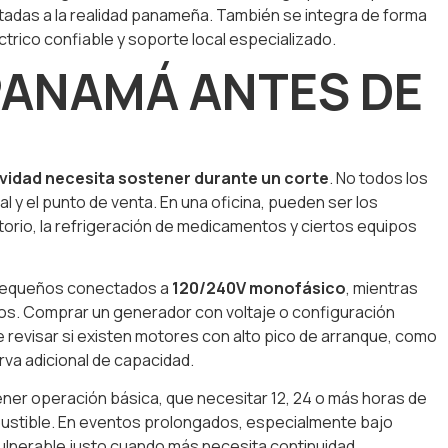
ntadas a la realidad panameña. También se integra de forma
rico confiable y soporte local especializado.
PANAMÁ ANTES DE
ividad necesita sostener durante un corte
. No todos los
al y el punto de venta. En una oficina, pueden ser los
torio, la refrigeración de medicamentos y ciertos equipos
 pequeños conectados a
120/240V monofásico
, mientras
cos. Comprar un generador con voltaje o configuración
 revisar si existen motores con alto pico de arranque, como
va adicional de capacidad.
tener operación básica, que necesitar 12, 24 o más horas de
ombustible. En eventos prolongados, especialmente bajo
vulnerable justo cuando más necesita continuidad.