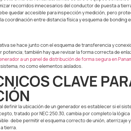
imizar recorridos innecesarios del conductor de puesta a tier
ebe quedar accesible para inspección y medición, pero proteg
 la coordinación entre distancia física y esquema de bonding 
tiva se hace junto con el esquema de transferencia y conexión
icar potencia; también hay que revisar la forma correcta de enl
nerador a un panel de distribución de forma segura en Pana
 sistema, no como elementos aislados.
NICOS CLAVE PARA
CIÓN
l definir la ubicación de un generador es establecer si el s
to, tratado por NEC 250.30, cambia por completo la lógica de p
ible: debe permitir el esquema correcto de unión, aterrizaje
a tierra.