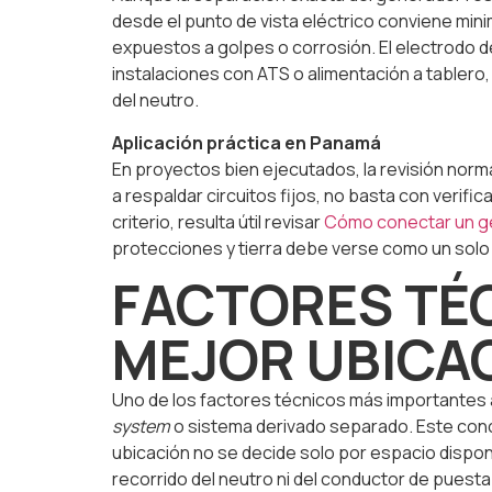
desde el punto de vista eléctrico conviene min
expuestos a golpes o corrosión. El electrodo d
instalaciones con ATS o alimentación a tablero,
del neutro.
Aplicación práctica en Panamá
En proyectos bien ejecutados, la revisión norma
a respaldar circuitos fijos, no basta con verif
criterio, resulta útil revisar
Cómo conectar un ge
protecciones y tierra debe verse como un solo
FACTORES TÉC
MEJOR UBICA
Uno de los factores técnicos más importantes a
system
o sistema derivado separado. Este concep
ubicación no se decide solo por espacio dispon
recorrido del neutro ni del conductor de puesta 