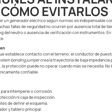
 CÓMO EVITARLOS
ar un generador eléctrico según normas
, es indispensable c
has fallas de seguridad no ocurren por ausencia total de tierr
ng del neutro o ausencia de verificación con instrumentos. 
te.
ien
 que establece contacto con el terreno; el conductor de puest
ystem bonding jumper
crea la trayectoria de baja impedancia pa
 la protección puede no operar cuando más se necesita. No b
ánicamente confiable.
para intemperie o corrosión.
rotección ni caja de inspección.
antes de definir el esquema.
or y tablero principal.