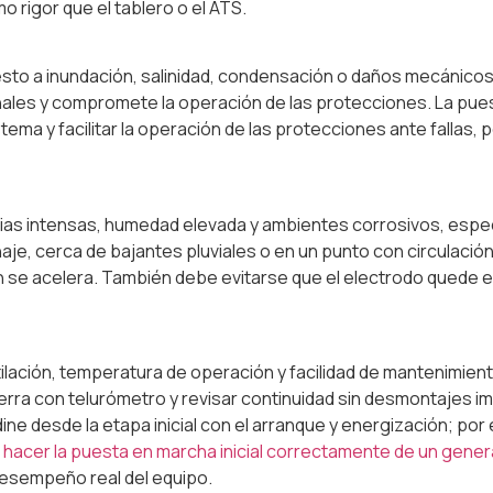
 rigor que el tablero o el ATS.
o a inundación, salinidad, condensación o daños mecánicos e
nales y compromete la operación de las protecciones. La puest
stema y facilitar la operación de las protecciones ante fallas, 
uvias intensas, humedad elevada y ambientes corrosivos, espec
aje, cerca de bajantes pluviales o en un punto con circulació
 se acelera. También debe evitarse que el electrodo quede e
tilación, temperatura de operación y facilidad de mantenimie
ierra con telurómetro y revisar continuidad sin desmontajes i
rdine desde la etapa inicial con el arranque y energización; po
hacer la puesta en marcha inicial correctamente de un gene
desempeño real del equipo.