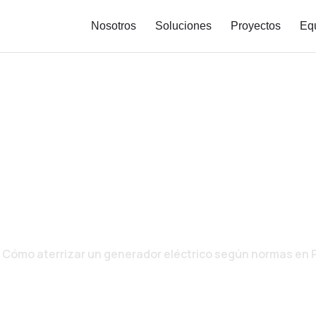
Nosotros
Soluciones
Proyectos
Eq
IZAR UN GENERADO
ÚN NORMAS EN PA
»
Cómo aterrizar un generador eléctrico según normas en