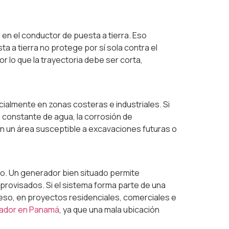
n el conductor de puesta a tierra. Eso
a a tierra no protege por sí sola contra el
por lo que la trayectoria debe ser corta,
ialmente en zonas costeras e industriales. Si
n constante de agua, la corrosión de
n un área susceptible a excavaciones futuras o
nto. Un generador bien situado permite
mprovisados. Si el sistema forma parte de una
r eso, en proyectos residenciales, comerciales e
rador en Panamá
, ya que una mala ubicación