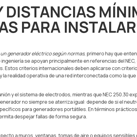
 DISTANCIAS MÍN
S PARA INSTALAR
 un generador eléctrico según normas
, primero hay que enten
e ingeniería se apoyan principalmente en referencias del NEC,
es. Estos criterios internacionales deben aplicarse con criteri
 la realidad operativa de una red interconectada como la que
nión y el sistema de electrodos, mientras que NEC 250.30 exp
nerador no siempre se aterriza igual: depende de si el neutr
cíficos para generadores portátiles. En términos prácticos, la
ermita despejar fallas de forma segura.
ecto a muros, ventanas, tomas de aire o equipos sensibles de