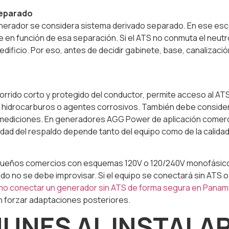
separado
nerador se considera sistema derivado separado. En ese escen
e en función de esa separación. Si el ATS no conmuta el neutro
edificio. Por eso, antes de decidir gabinete, base, canalizaci
ecorrido corto y protegido del conductor, permite acceso al AT
, hidrocarburos o agentes corrosivos. También debe consider
ediciones. En generadores AGG Power de aplicación comercial 
dad del respaldo depende tanto del equipo como de la calidad 
ueños comercios con esquemas 120V o 120/240V monofásicos.
o no se debe improvisar. Si el equipo se conectará sin ATS o
o conectar un generador sin ATS de forma segura en Panam
sin forzar adaptaciones posteriores.
UNES AL INSTALA