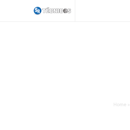
CÓMO ATERR
SEG
Home