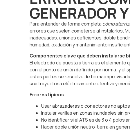
GENERADOR Y
Para entender de forma completa
cómo aterriz
errores que suelen cometerse al instalarlos. Muc
inadecuadas, uniones deficientes, doble bondi
humedad, oxidación y mantenimiento insuficien
Componentes clave que deben instalarse b
El electrodo de puesta a tierra es el elemento
con el punto de unión definido por norma; y el
s
estas partes se resuelve de forma improvisada,
una trayectoria eléctricamente efectiva y mec
Errores típicos
Usar abrazaderas o conectores no aptos 
Instalar varillas en zonas inundables sin p
No identificar si el ATS es de 3 o 4 polos 
Hacer doble unión neutro-tierra en generad