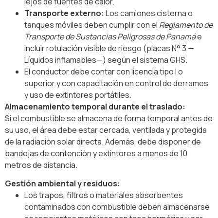
lejos de fuentes de calor.
Transporte externo:
Los camiones cisterna o
tanques móviles deben cumplir con el
Reglamento de
Transporte de Sustancias Peligrosas de Panamá
e
incluir rotulación visible de riesgo (placas N° 3 —
Líquidos inflamables—) según el sistema GHS.
El conductor debe contar con licencia tipo I o
superior y con capacitación en control de derrames
y uso de extintores portátiles.
Almacenamiento temporal durante el traslado:
Si el combustible se almacena de forma temporal antes de
su uso, el área debe estar cercada, ventilada y protegida
de la radiación solar directa. Además, debe disponer de
bandejas de contención y extintores a menos de 10
metros de distancia.
Gestión ambiental y residuos:
Los trapos, filtros o materiales absorbentes
contaminados con combustible deben almacenarse